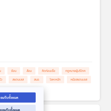
น
ช้อน
ส้อม
คิดก่อนเชื่อ
กฎหมายผู้บริโภค
ัว
สแตนเลส
สมอ.
โลหะหนัก
หม้อสแตนเลส
อมรับทั้งหมด
่ยอมรับทั้งหมด