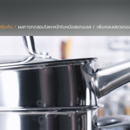
มิคุ้มกัน /
ผลการทดสอบโลหะหนักในหม้อสแตนเลส / เพิ่มคอเลสเตอรอลใ