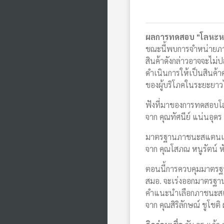
ผลการทดสอบ "โลหะห
ขณะนี้พบการจำหน่ายภ
สินค้าดังกล่าวอาจจะไม่
ดำเนินการให้เป็นสินค้
ของผู้บริโภคในระยะยาวไ
ฟังที่มาของการทดสอ
จาก คุณทัศนีย์ แน่นอุด
มาตรฐานภาชนะสแตนเลส
จาก คุณโสภณ หนูรัตน์ หั
ตอนนี้การควบคุมมาตร
สมอ. จะเร่งออกมาตรฐาน
คำแนะนำเลือกภาชนะ
จาก คุณสิริลักษณ์ ชูโ