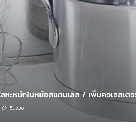
หะหนักในหม้อสแตนเลส / เพิ่มคอเลสเตอรอ
ชื่นชอบ