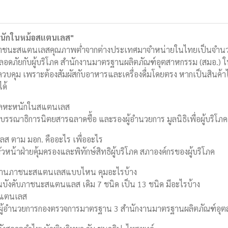
นักในหม้อสแตนเลส"
าชนะสแตนเลสคุณภาพต่ำจากต่างประเทศมาจำหน่ายในไทยเป็นจำนวนม
ปลอดภัยกับผู้บริโภค สำนักงานมาตรฐานผลิตภัณฑ์อุตสาหกรรม (สมอ.) 
าควบคุม เพราะต้องสัมผัสกับอาหารและเครื่องดื่มโดยตรง หากเป็นสินค
ด้
บโลหะหนักในสแตนเลส
ร บรรณาธิการนิตยสารฉลาดซื้อ และรองผู้อำนวยการ มูลนิธิเพื่อผู้บริโภ
 ตาม มอก. คืออะไร เพื่ออะไร
วหน้าฝ่ายคุ้มครองและพิทักษ์สิทธิผู้บริโภค สภาองค์กรของผู้บริโภค
ฐานภาชนะสแตนเลสแบบไหน คุมอะไรบ้าง
บังคับภาชนะสแตนแลส เดิม 7 ชนิด เป็น 13 ชนิด มีอะไรบ้าง
สแตนเลส
ชติ ผู้อำนวยการกองตรวจการมาตรฐาน 3 สำนักงานมาตรฐานผลิตภัณฑ์อุ