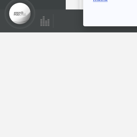
ตอนถัดไป
เตือนภัย หลอกทำ
ภารกิจในเฟซบุ๊ก /
สภาผู้บริโภค ยื่น
ภูมิคุ้มกัน
หนังสือร้องเรียนไปที่
อนุ กมธ.คุ้มครองผู้
บริโภค / อาหารเพื่อ
สุขภาพคือ อะไร ตอน
ตอนที่เกี่ยวข้อง
ที่ 1