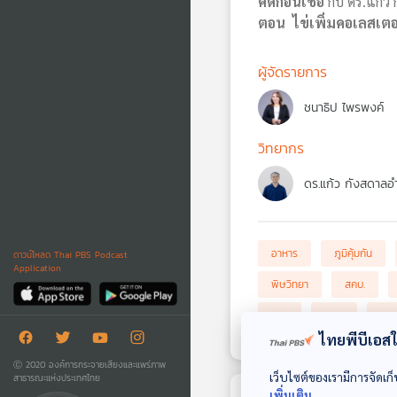
คิดก่อนเชื่อ
กับ ดร.แก้ว
ตอน ไข่เพิ่มคอเลสเตอ
ผู้จัดรายการ
ชนาธิป ไพรพงค์
วิทยากร
ดร.แก้ว กังสดาลอ
อาหาร
ภูมิคุ้มกัน
ดาวน์โหลด Thai PBS Podcast
Application
พิษวิทยา
สคบ.
จาน
กะทะ
ภาช
ไทยพีบีเอสใช
Ⓒ 2020 องค์การกระจายเสียงและแพร่ภาพ
เว็บไซต์ของเรามีการจัดเก็
สาธารณะแห่งประเทศไทย
เพิ่มเติม