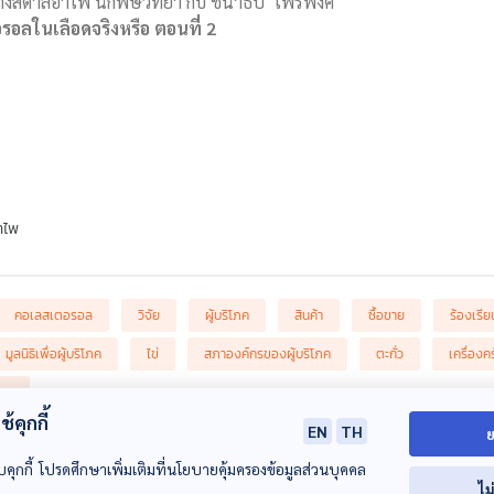
 กังสดาลอำไพ นักพิษวิทยา กับ ชนาธิป ไพรพงค์
รอลในเลือดจริงหรือ ตอนที่ 2
ำไพ
คอเลสเตอรอล
วิจัย
ผู้บริโภค
สินค้า
ซื้อขาย
ร้องเรีย
มูลนิธิเพื่อผู้บริโภค
ไข่
สภาองค์กรของผู้บริโภค
ตะกั่ว
เครื่องคร
นะ
้คุกกี้
EN
TH
ย
บคุกกี้ โปรดศึกษาเพิ่มเติมที่นโยบายคุ้มครองข้อมูลส่วนบุคคล
ไม