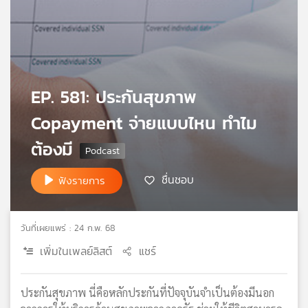
เครือ
ข่าย
วิทยุ
ไทย
พี
บี
EP. 581: ประกันสุขภาพ
เอส
Copayment จ่ายแบบไหน ทำไม
ต้องมี
แผนที่
วิทยุ
ชื่นชอบ
ฟังรายการ
เครือ
ข่าย
วันที่เผยแพร่ : 24 ก.พ. 68
เพิ่มในเพลย์ลิสต์
แชร์
ประกันสุขภาพ นี่คือหลักประกันที่ปัจจุบันจำเป็นต้องมีนอก