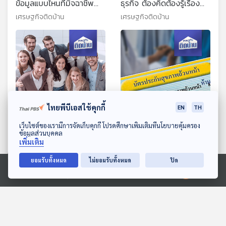
ข้อมูลแบบไหนที่มิจฉาชีพ
ธุรกิจ ต้องคิดต้องรู้เรื่อง
ต้องการ
อะไรบ้าง
เศรษฐกิจติดบ้าน
เศรษฐกิจติดบ้าน
ไทยพีบีเอสใช้คุกกี้
EN
TH
ดาวน์โหลด Thai PBS Podcast Application
เว็บไซต์ของเรามีการจัดเก็บคุกกี้ โปรดศึกษาเพิ่มเติมที่นโยบายคุ้มครอง
EP. 584: อยากได้ใจ
EP. 585: หลักประกัน
ข้อมูลส่วนบุคคล
พนักงานยุคใหม่ เรื่องไหนที่
สุขภาพถ้วนหน้า ปมปัญหา
เพิ่มเติม
องค์กรต้องปรับตัว
ช่องโหว่ และเหลื่อมล้ำ
เศรษฐกิจติดบ้าน
เศรษฐกิจติดบ้าน
ยอมรับทั้งหมด
ไม่ยอมรับทั้งหมด
ปิด
Ⓒ 2020 องค์การกระจายเสียงและแพร่ภาพสาธารณะแห่งประเทศไทย
ตอนที่เกี่ยวข้อง