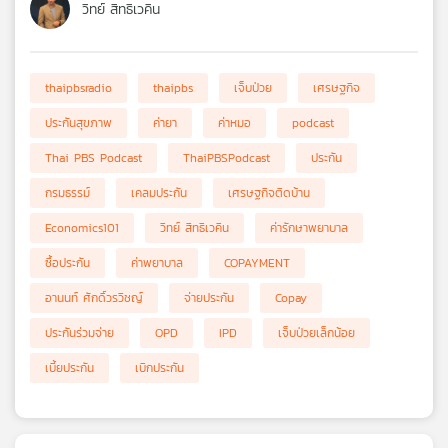
วิทย์ สิทธิเวคิน
thaipbsradio
thaipbs
เจ็บป่วย
เศรษฐกิจ
ประกันสุขภาพ
ค่ายา
ค่าหมอ
podcast
Thai PBS Podcast
ThaiPBSPodcast
ประกัน
กรมธรรม์
เคลมประกัน
เศรษฐกิจติดบ้าน
Economics101
วิทย์ สิทธิเวคิน
ค่ารักษาพยาบาล
ซื้อประกัน
ค่าพยาบาล
COPAYMENT
อานนท์ ศักดิ์วรวิชญ์
จ่ายประกัน
Copay
ประกันร่วมจ่าย
OPD
IPD
เจ็บป่วยเล็กน้อย
เบี้ยประกัน
เบิกประกัน