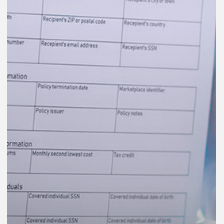
คุณ
เพลง
บทความ
ข่าว
และ
กิจกรรม
เกี่ยว
กับ
เรา