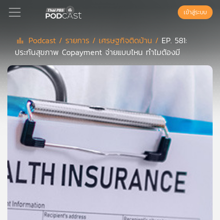
เข้าสู่ระบบ
Podcast /
รายการ /
เศรษฐกิจติดบ้าน /
EP. 581:
ประกันสุขภาพ Copayment จ่ายแบบไหน ทำไมต้องมี
Podcast
เพล
ย์
ลิ
สต์
แนะนำ
เพล
ย์
ลิ
สต์
ของ