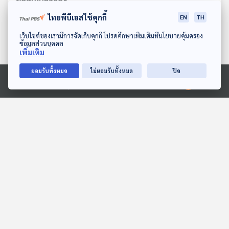
ไทยพีบีเอสใช้คุกกี้
EN
TH
ดาวน์โหลด Thai PBS Podcast Application
เว็บไซต์ของเรามีการจัดเก็บคุกกี้ โปรดศึกษาเพิ่มเติมที่นโยบายคุ้มครอง
ข้อมูลส่วนบุคคล
เพิ่มเติม
ยอมรับทั้งหมด
ไม่ยอมรับทั้งหมด
ปิด
Ⓒ 2020 องค์การกระจายเสียงและแพร่ภาพสาธารณะแห่งประเทศไทย
EP. 195: อัษดิณ บุญวิทยา |
EP. 3: ล่องไพร ทางช้าง
รอบ 14.00 | วันเด็ก 2569
เผือก
Podcaster ตัวน้อย
ห้องสมุดหลังไมค์