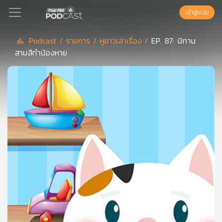
เข้าสู่ระบบ
Podcast /
รายการ /
หูยาวเล่าเรื่อง /
EP. 87: นิทาน
สามสีทำน้องหาย
Podcast
เพล
ย์
ลิ
สต์
แนะนำ
เพล
ย์
ลิ
สต์
ของ