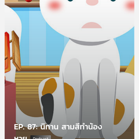
คุณ
เพลง
บทความ
ข่าว
และ
กิจกรรม
เกี่ยว
กับ
เรา
EP. 87: นิทาน สามสีทำน้อง
หาย