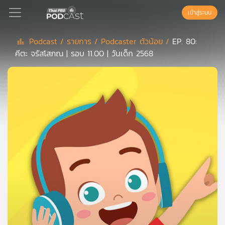
เข้าสู่ระบบ
Podcast /
รายการ /
Podcaster ตัวน้อย /
EP. 80:
คีตะ จรัสโสภณ | รอบ 11.00 | วันเด็ก 2568
Podcast
เพล
ย์
ลิ
สต์
แนะนำ
เพล
ย์
ลิ
สต์
ของ