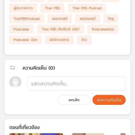
เครือ
ผู้ประกาศข่าว
Thai PBS
Thai PBS Podcast
ข่าย
ThaiPBSPodcast
พอดคาสต์
พอดแคสต์
วิทยุ
วิทยุ
ไทย
Podcaster
Thai PBS คิดส์เดย์ 2567
Podcasterkids
พี
บี
Podcaster น้อย
นักจัดรายการ
ดีเจ
เอส
ความคิดเห็น (
0
)
แผนที่
วิทยุ
เครือ
ข่าย
ยกเลิก
ส่งความคิดเห็น
ตอนที่เกี่ยวข้อง