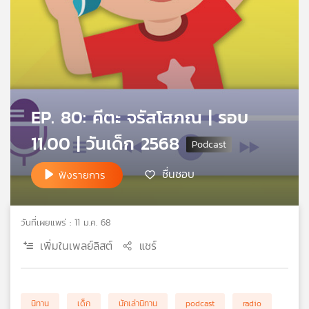
คุณ
เพลง
บทความ
EP. 80: คีตะ จรัสโสภณ | รอบ
11.00 | วันเด็ก 2568
ข่าว
ชื่นชอบ
ฟังรายการ
และ
กิจกรรม
วันที่เผยแพร่ : 11 ม.ค. 68
เกี่ยว
เพิ่มในเพลย์ลิสต์
แชร์
กับ
เรา
นิทาน
เด็ก
นักเล่านิทาน
podcast
radio