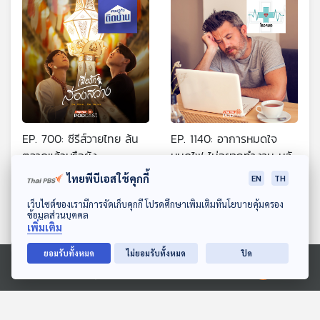
EP. 700: ซีรีส์วายไทย ล้น
EP. 1140: อาการหมดใจ
ตลาดแล้วหรือยัง
หมดไฟ ไม่อยากทำงาน หลัง
วันหยุดหรือได้หยุดยาว
เศรษฐกิจติดบ้าน
โรงหมอ
ไทยพีบีเอสใช้คุกกี้
EN
TH
ดาวน์โหลด Thai PBS Podcast Application
เว็บไซต์ของเรามีการจัดเก็บคุกกี้ โปรดศึกษาเพิ่มเติมที่นโยบายคุ้มครอง
ข้อมูลส่วนบุคคล
เพิ่มเติม
ยอมรับทั้งหมด
ไม่ยอมรับทั้งหมด
ปิด
Ⓒ 2020 องค์การกระจายเสียงและแพร่ภาพสาธารณะแห่งประเทศไทย