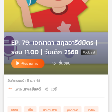
คุณ
เพลง
บทความ
EP. 79: เอญาดา สกุลอารีย์มิตร |
รอบ 11.00 | วันเด็ก 2568
ข่าว
ชื่นชอบ
ฟังรายการ
และ
กิจกรรม
วันที่เผยแพร่ : 11 ม.ค. 68
เกี่ยว
เพิ่มในเพลย์ลิสต์
แชร์
กับ
เรา
นิทาน
เด็ก
นักเล่านิทาน
podcast
radio