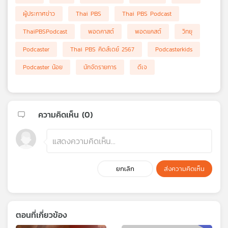
เครือ
ผู้ประกาศข่าว
Thai PBS
Thai PBS Podcast
ข่าย
ThaiPBSPodcast
พอดคาสต์
พอดแคสต์
วิทยุ
วิทยุ
ไทย
Podcaster
Thai PBS คิดส์เดย์ 2567
Podcasterkids
พี
บี
Podcaster น้อย
นักจัดรายการ
ดีเจ
เอส
ความคิดเห็น (
0
)
แผนที่
วิทยุ
เครือ
ข่าย
ยกเลิก
ส่งความคิดเห็น
ตอนที่เกี่ยวข้อง