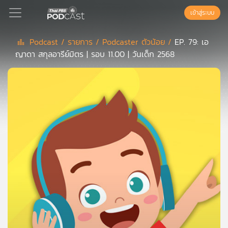
เข้าสู่ระบบ
Podcast /
รายการ /
Podcaster ตัวน้อย /
EP. 79: เอ
ญาดา สกุลอารีย์มิตร | รอบ 11.00 | วันเด็ก 2568
Podcast
เพล
ย์
ลิ
สต์
แนะนำ
เพล
ย์
ลิ
สต์
ของ