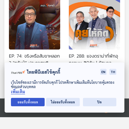
EP. 74: จริงหรือสับขาหลอก
EP. 288: แจงดราม่าที่พักอุ
? "ทรัมป์" ประกาศยุติ
ทยานฯ สิมิลัน | รัฐบาล
สงครามอิหร่าน
อนุทินปัญหารุมเร้า |
ตอบโจทย์
คุยให้คิด
ไทยพีบีเอสใช้คุกกี้
EN
TH
ประเด็นที่จะขัดแย้ง ภท.-
ดาวน์โหลด Thai PBS Podcast Application
เว็บไซต์ของเรามีการจัดเก็บคุกกี้ โปรดศึกษาเพิ่มเติมที่นโยบายคุ้มครอง
พท.
ข้อมูลส่วนบุคคล
เพิ่มเติม
ยอมรับทั้งหมด
ไม่ยอมรับทั้งหมด
ปิด
Ⓒ 2020 องค์การกระจายเสียงและแพร่ภาพสาธารณะแห่งประเทศไทย