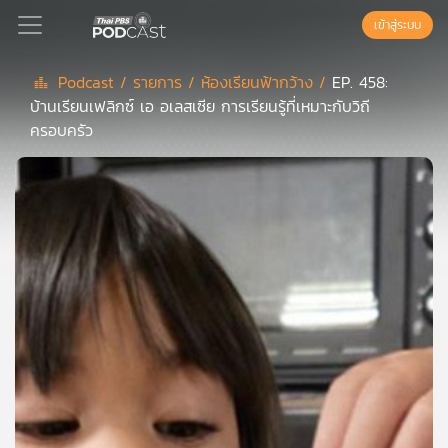
เข้าสู่ระบบ
Podcast /
รายการ /
ห้องเรียนฟ้ากว้าง /
EP. 458:
บ้านเรียนเฟลิกซ์ เอ อเลสเซีย การเรียนรู้ที่เหมาะกับวิถี
Podcast
ครอบครัว
เพล
ย์
ลิ
สต์
แนะนำ
เพล
ย์
ลิ
สต์
ของ