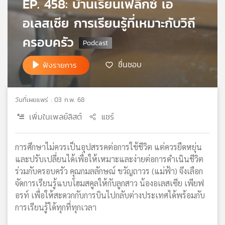
EP. 458: บ้านเรียนเฟลิกซ์ เอ
เครือ
อเลสเซีย การเรียนรู้ที่เหมาะกับวิถี
ข่าย
วิทยุ
ครอบครัว
ไทย
พี
ชื่นชอบ
ฟังรายการ
บี
เอส
วันที่เผยแพร่ : 03 ก.พ. 68
แผนที่
เพิ่มในเพลย์ลิสต์
แชร์
วิทยุ
เครือ
การศึกษาไม่ควรเป็นอุปสรรคต่อการใช้ชีวิต แต่ควรยืดหยุ่น
ข่าย
และปรับเปลี่ยนได้เพื่อให้เหมาะและง่ายต่อการดำเนินชีวิต
ร่วมกับครอบครัว คุณกมลลักษณ์ ขวัญถาวร (แม่ฟ้า) จึงเลือก
จัดการเรียนรู้แบบโฮมสคูลให้กับลูกสาว น้องอเลสเซีย เพียฟ
อรท์ เพื่อให้สะดวกกับการบินไปกลับต่างประเทศได้พร้อมกับ
การเรียนรู้ได้ทุกที่ทุกเวลา