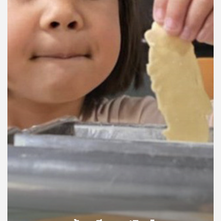
คุณ
เพลง
บทความ
ข่าว
และ
กิจกรรม
เกี่ยว
กับ
เรา