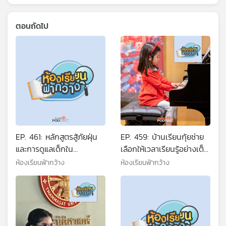
ตอนถัดไป
EP. 461: หลักสูตรสู้ภัยฝุ่น
EP. 459: บ้านเรียนกุ้ยช่าย
และการดูแลเด็กใน
เลือกให้เวลาเรียนรู้อย่างเต็ม
สถานการณ์ฝุ่นเกินค่า
ที่
ห้องเรียนฟ้ากว้าง
ห้องเรียนฟ้ากว้าง
มาตรฐาน