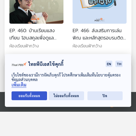
EP. 460: บ้านเรียนแสง
EP. 466: ส่งเสริมการเล่น
เทียน โฮมสคูลเพื่อดูแล
พิณ และหลักสูตรอบรมติด
สุขภาพ และเส้นทางสู่รั้ว
ตั้งเครื่องเสียงแห่งแรกของ
ห้องเรียนฟ้ากว้าง
ห้องเรียนฟ้ากว้าง
มหาวิทยาลัย
ไทย
ไทยพีบีเอสใช้คุกกี้
EN
TH
ตอนที่เกี่ยวข้อง
ดาวน์โหลด Thai PBS Podcast Application
เว็บไซต์ของเรามีการจัดเก็บคุกกี้ โปรดศึกษาเพิ่มเติมที่นโยบายคุ้มครอง
ข้อมูลส่วนบุคคล
เพิ่มเติม
ยอมรับทั้งหมด
ไม่ยอมรับทั้งหมด
ปิด
Ⓒ 2020 องค์การกระจายเสียงและแพร่ภาพสาธารณะแห่งประเทศไทย