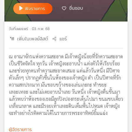
เครือ
ชื่นชอบ
ฟังรายการ
ข่าย
วิทยุ
ไทย
วันที่เผยแพร่ : 03 ก.พ. 68
พี
เพิ่มในเพลย์ลิสต์
แชร์
บี
เอส
ณ อาณาจักรแห่งความสะอาด มีเจ้าหญิงน้อยที่รักความสะอาด
เป็นชีวิตจิตใจ ทุกวัน เจ้าหญิงจะอาบน้ำ แต่งตัวให้เรียบร้อย
แผนที่
และช่วยทุกคนทำความสะอาดเสมอ แต่แล้ววันหนึ่ง มีปีศาจ
วิทยุ
ตัวเล็กๆ ปรากฏตัวขึ้นในห้องของเจ้าหญิง ดำ เป็นปีศาจที่รัก
เครือ
ความสกปรกมาก มันชอบขว้างของเล่นเกะกะ ทำขยะ
ข่าย
เลอะเทอะ และไม่เคยอาบน้ำเลย วันหนึ่ง เจ้าหญิงตื่นขึ้นมา
แล้วพบว่าห้องของเธอมีลูกปิงปองกระเด็นไปมา ขนมขบเคี้ยว
เกลื่อนกลาด และมีรอยเท้าเลอะดินเต็มพื้นไปหมด เจ้าหญิง
จะทำอย่างไรติดตามได้ในรายการพระอาทิตย์ยิ้มแฉ่ง
ผู้จัดรายการ