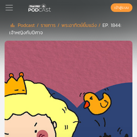
เข้าสู่ระบบ
Podcast /
รายการ /
พระอาทิตย์ยิ้มแฉ่ง /
EP. 1844:
เจ้าหญิงกับปีศาจ
Podcast
เพล
ย์
ลิ
สต์
แนะนำ
เพล
ย์
ลิ
สต์
ของ