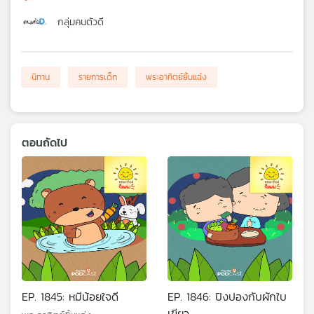
กลุ่มคนตัวดี
นิทาน
รายการเด็ก
พระอาทิตย์ยิ้มแฉ่ง
ตอนถัดไป
EP. 1845: หมีน้อยใจดี
EP. 1846: ปิงปองกับผักใบ
เขียว