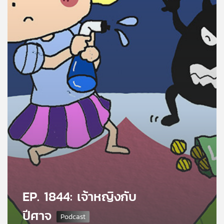
คุณ
เพลง
บทความ
ข่าว
และ
กิจกรรม
เกี่ยว
กับ
EP. 1844: เจ้าหญิงกับ
เรา
ปีศาจ