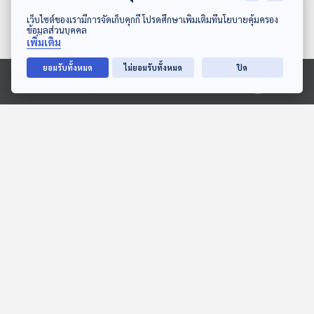
ดาวน์โหลด Thai PBS Podcast Application
เว็บไซต์ของเรามีการจัดเก็บคุกกี้ โปรดศึกษาเพิ่มเติมที่นโยบายคุ้มครอง
ข้อมูลส่วนบุคคล
เพิ่มเติม
ยอมรับทั้งหมด
ไม่ยอมรับทั้งหมด
ปิด
Ⓒ 2020 องค์การกระจายเสียงและแพร่ภาพสาธารณะแห่งประเทศไทย
EP. 123: ชยน สืบราช | รอบ
EP. 148: ปวีณ์กร สัญญา |
10.00 | วันเด็ก 2569
รอบ 11.00 | วันเด็ก 2569
Podcaster ตัวน้อย
Podcaster ตัวน้อย
EP. 1995: วัวชอบกินเกลือ
EP. 12: ทุ่งมหาราช