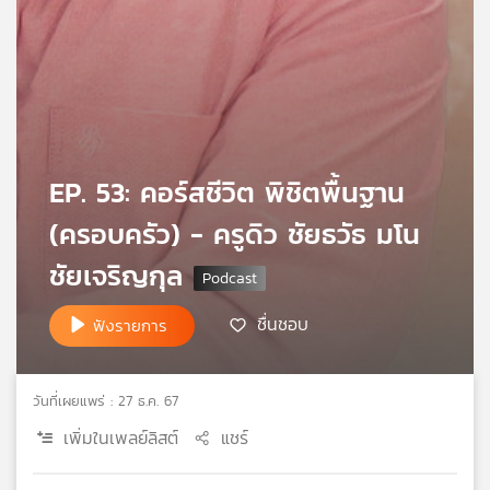
เครือ
ข่าย
วิทยุ
ไทย
พี
บี
เอส
EP. 53: คอร์สชีวิต พิชิตพื้นฐาน
(ครอบครัว) - ครูดิว ชัยธวัธ มโน
แผนที่
ชัยเจริญกุล
วิทยุ
เครือ
ข่าย
ชื่นชอบ
ฟังรายการ
วันที่เผยแพร่ : 27 ธ.ค. 67
เพิ่มในเพลย์ลิสต์
แชร์