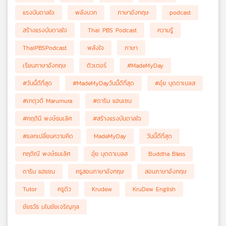
แรงบันดาลใจ
พลังบวก
ภาษาอังกฤษ
podcast
สร้างแรงบันดาลใจ
Thai PBS Podcast
ความรู้
ThaiPBSPodcast
พลังใจ
ภาษา
เรียนภาษาอังกฤษ
ติวเตอร์
#MadeMyDay
#วันนี้ดีที่สุด
#MadeMyDayวันนี้ดีที่สุด
#อุ๋ย บุดดาเบลส
#เกตุวดี Marumura
#ดาริน แฮนเซน
#กฤตินี พงษ์ธนเลิศ
#สร้างแรงบันดาลใจ
#แลกเปลี่ยนความคิด
MadeMyDay
วันนี้ดีที่สุด
กฤติณี พงษ์ธนเลิศ
อุ๋ย บุดดาเบลส
Buddha Bless
ดาริน แฮแซน
ครูสอนภาษาอังกฤษ
สอนภาษาอังกฤษ
Tutor
ครูดิว
Krudew
KruDew English
ชัยธวัธ มโนชัยเจริญกุล