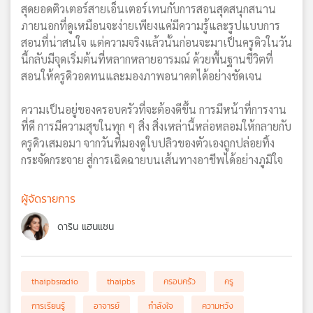
สุดยอดติวเตอร์สายเอ็นเตอร์เทนกับการสอนสุดสนุกสนาน
ภายนอกที่ดูเหมือนจะง่ายเพียงแค่มีความรู้และรูปแบบการ
สอนที่น่าสนใจ แต่ความจริงแล้วนั้นก่อนจะมาเป็นครูดิวในวัน
นี้กลับมีจุดเริ่มต้นที่หลากหลายอารมณ์ ด้วยพื้นฐานชีวิตที่
สอนให้ครูดิวอดทนและมองภาพอนาคตได้อย่างชัดเจน
ความเป็นอยู่ของครอบครัวที่จะต้องดีขึ้น การมีหน้าที่การงาน
ที่ดี การมีความสุขในทุก ๆ สิ่ง สิ่งเหล่านี้หล่อหลอมให้กลายกับ
ครูดิวเสมอมา จากวันที่มองดูใบปลิวของตัวเองถูกปล่อยทิ้ง
กระจัดกระจาย สู่การเฉิดฉายบนเส้นทางอาชีพได้อย่างภูมิใจ
ผู้จัดรายการ
ดาริน แฮนแซน
thaipbsradio
thaipbs
ครอบครัว
ครู
การเรียนรู้
อาจารย์
กำลังใจ
ความหวัง