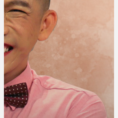
คุณ
เพลง
บทความ
ข่าว
และ
กิจกรรม
เกี่ยว
กับ
เรา