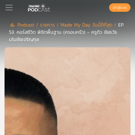
เข้าสู่ระบบ
Podcast /
รายการ /
Made My Day วันนี้ดีที่สุด /
EP.
53: คอร์สชีวิต พิชิตพื้นฐาน (ครอบครัว) - ครูดิว ชัยธวัธ
Podcast
มโนชัยเจริญกุล
เพล
ย์
ลิ
สต์
แนะนำ
เพล
ย์
ลิ
สต์
ของ