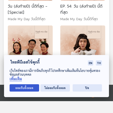
วัน (ส่งท้ายปี) นี้ดีที่สุด -
EP. 54: วัน (ส่งท้ายปี) นี้ดี
[Special]
ที่สุด
Made My Day วันนี้ดีที่สุด
Made My Day วันนี้ดีที่สุด
ไทยพีบีเอสใช้คุกกี้
EN
TH
ดาวน์โหลด Thai PBS Podcast Application
เว็บไซต์ของเรามีการจัดเก็บคุกกี้ โปรดศึกษาเพิ่มเติมที่นโยบายคุ้มครอง
ข้อมูลส่วนบุคคล
EP. 55: วัน (ปีใหม่) นี้ดีที่สุด
EP. 56: น้องนีน่า กับวันนี้ดี
เพิ่มเติม
(ธี่) สุด - น้องนีน่า ณัฐชา
Made My Day วันนี้ดีที่สุด
เจสสิก้า พาโดวัน
ยอมรับทั้งหมด
ไม่ยอมรับทั้งหมด
ปิด
Made My Day วันนี้ดีที่สุด
Ⓒ 2020 องค์การกระจายเสียงและแพร่ภาพสาธารณะแห่งประเทศไทย
ตอนที่เกี่ยวข้อง