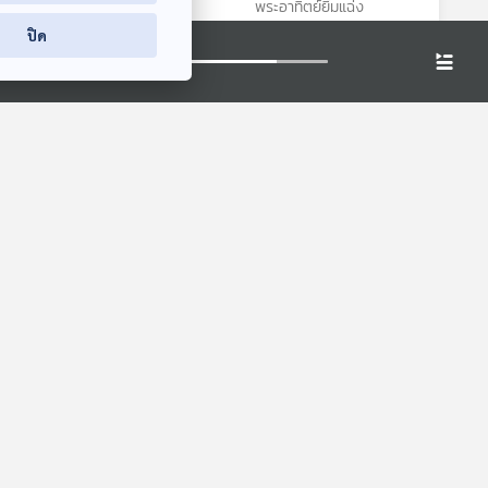
พระอาทิตย์ยิ้มแฉ่ง
พระอาทิตย์ยิ้มแฉ่ง
ปิด
ัตว์
เจอเลียงผาที่หน้าผา
EP. 2049: ทำไม
นูและ
ถั่วฝักยาวต้องยาว
สื่อเสียงนิทาน : นิทาน
เด็กเล็ก
สียง
พระอาทิตย์ยิ้มแฉ่ง