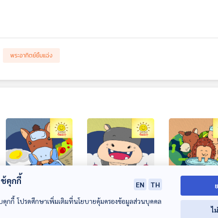
พระอาทิตย์ยิ้มแฉ่ง
้คุกกี้
EN
TH
ย
EP. 1816: หายไวๆ นะ
EP. 1817: ฮิปโปยิ้ม
EP. 1818: ขอล้า
บคุกกี้ โปรดศึกษาเพิ่มเติมที่นโยบายคุ้มครองข้อมูลส่วนบุคคล
ม้าน้อย
หวาน
ก่อนนะ
ไม