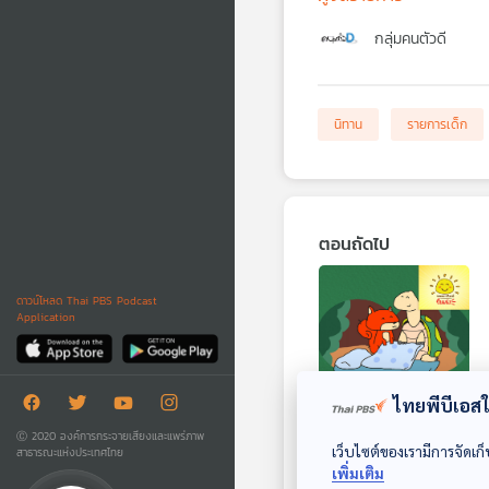
กลุ่มคนตัวดี
นิทาน
รายการเด็ก
ตอนถัดไป
ดาวน์โหลด Thai PBS Podcast
Application
ไทยพีบีเอสใช
EP. 1815: พับผ้าห่ม
Ⓒ 2020 องค์การกระจายเสียงและแพร่ภาพ
เว็บไซต์ของเรามีการจัดเก็
สาธารณะแห่งประเทศไทย
พระอาทิตย์ยิ้มแฉ่ง
เพิ่มเติม