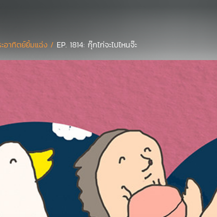
ะอาทิตย์ยิ้มแฉ่ง /
EP. 1814: กุ๊กไก่จะไปไหนจ๊ะ