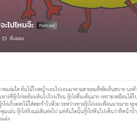
ก่จะไปไหนจ๊ะ
ชื่นชอบ
อากาศแจ่มใส ต้นไม้ใบหญ้าเอนไปเอนมาตามสายลมที่พัดเย็นสบาย นกตัวเล็ก
นทางที่กุ๊กไก่จะต้องเดินไปโรงเรียน กุ๊กไก่ตื่นเต้นมาก เพราะเหมือนได้
๊กไก่เก็บดอกไม้ใส่ตะกร้าไปด้วย ระหว่างทางกุ๊กไก่เจอเพื่อนมากมาย ทุกตัว
ห้คุณเม่น กุ๊กไก่กับแม่เดินต่อไป แต่ทันใดนั้นกุ๊กไก่หันไปเห็นว่าที่หน้
มแฉ่ง