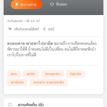
ชื่นชอบ
ฟังรายการ
เครือ
ข่าย
วิทยุ
ไทย
วันที่เผยแพร่ : 08 ธ.ค. 67
พี
เพิ่มในเพลย์ลิสต์
แชร์
บี
เอส
คบคนพาล พาลพาไปหาผิด
หมายถึง การเลือกคบคนต้อง
พิจารณาให้ดี ถ้าคบคนไม่ดีเป็นเพื่อน คนไม่ดีก็อาจจะชักนำ
แผนที่
เราไปในทางที่ไม่ดี
วิทยุ
เครือ
ข่าย
นิทาน
สุภาษิต
นิทานสุภาษิต
คำสุภาษิต
สุภาษิตไทย
คบคนพาล พาลพาไปหาผิด
ความคิดเห็น (
0
)