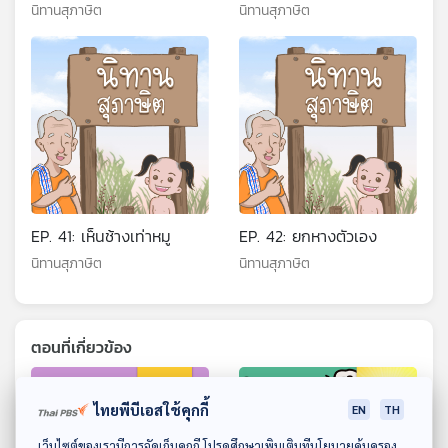
นิทานสุภาษิต
นิทานสุภาษิต
EP. 41: เห็นช้างเท่าหมู
EP. 42: ยกหางตัวเอง
นิทานสุภาษิต
นิทานสุภาษิต
ตอนที่เกี่ยวข้อง
ไทยพีบีเอสใช้คุกกี้
EN
TH
ดาวน์โหลด Thai PBS Podcast Application
เว็บไซต์ของเรามีการจัดเก็บคุกกี้ โปรดศึกษาเพิ่มเติมที่นโยบายคุ้มครอง