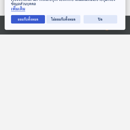
ข้อมูลส่วนบุคคล
เพิ่มเติม
ยอมรับทั้งหมด
ไม่ยอมรับทั้งหมด
ปิด
Ⓒ 2020 องค์การกระจายเสียงและแพร่ภาพสาธารณะแห่งประเทศไทย
EP. 220: อูนิ นุ่มอร่อยใน
ทำไมแก้วมังกรเมล็ดเยอะจัง
หอยเม่น
พระอาทิตย์ยิ้มแฉ่ง
นานาสัตว์สารพัดเสียง
EP. 2054: วอลรัสตัวเมียมี
EP. 2040: ทำไมเจอแดด
เขี้ยวหรือเปล่านะ
แล้วต้อง ฮัดเชิ้ว!
พระอาทิตย์ยิ้มแฉ่ง
พระอาทิตย์ยิ้มแฉ่ง