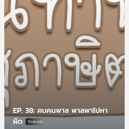
คุณ
เพลง
บทความ
ข่าว
และ
กิจกรรม
เกี่ยว
กับ
EP. 38: คบคนพาล พาลพาไปหา
เรา
ผิด