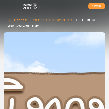
เข้าสู่ระบบ
Podcast /
รายการ /
นิทานสุภาษิต /
EP. 38: คบคน
พาล พาลพาไปหาผิด
Podcast
เพล
ย์
ลิ
สต์
แนะนำ
เพล
ย์
ลิ
สต์
ของ