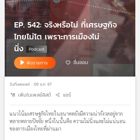
เครือ
ข่าย
วิทยุ
EP. 542: จริงหรือไม่ ที่เศรษฐกิจ
ไทย
ไทยไม่โต เพราะการเมืองไม่
พี
บี
นิ่ง
เอส
ชื่นชอบ
ฟังรายการ
แผนที่
วิทยุ
วันที่เผยแพร่ : 09 ธ.ค. 67
เครือ
ข่าย
เพิ่มในเพลย์ลิสต์
แชร์
แนวโน้มเศรษฐกิจไทยในอนาคตยังมีความน่ากังวลอยู่จาก
หลากหลายปัจจัย หนึ่งในนั้นคือ ความไม่นิ่งและไม่แน่นอน
ของการเมืองไทยที่ผ่านมา