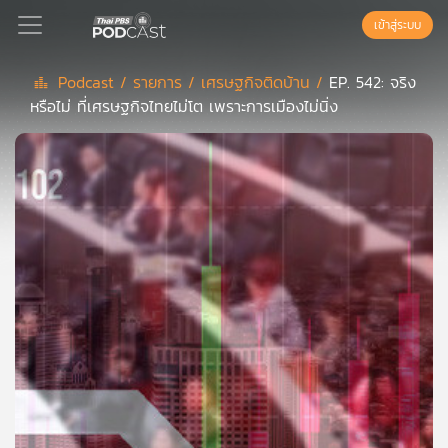
เข้าสู่ระบบ
Podcast /
รายการ /
เศรษฐกิจติดบ้าน /
EP. 542: จริง
หรือไม่ ที่เศรษฐกิจไทยไม่โต เพราะการเมืองไม่นิ่ง
Podcast
เพล
ย์
ลิ
สต์
แนะนำ
เพล
ย์
ลิ
สต์
ของ