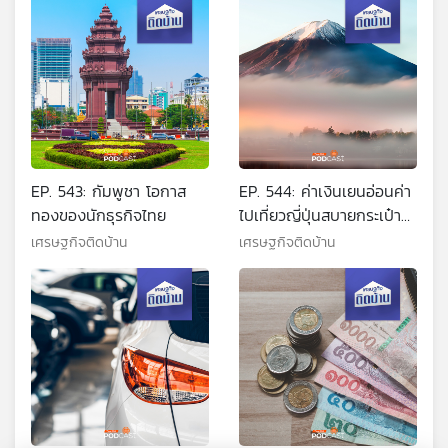
EP. 543: กัมพูชา โอกาส
EP. 544: ค่าเงินเยนอ่อนค่า
ทองของนักธุรกิจไทย
ไปเที่ยวญี่ปุ่นสบายกระเป๋า
จริงหรือ ?
เศรษฐกิจติดบ้าน
เศรษฐกิจติดบ้าน