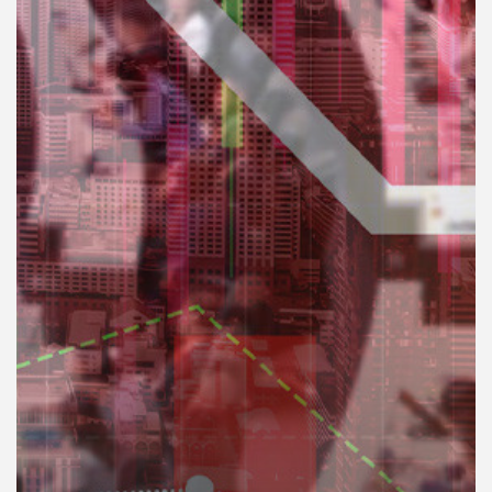
คุณ
เพลง
บทความ
ข่าว
และ
กิจกรรม
เกี่ยว
กับ
เรา