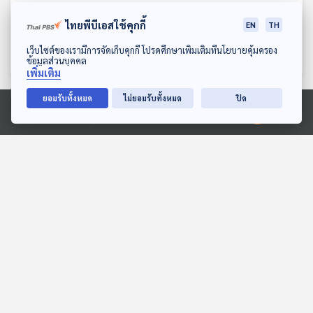
EP. 545: ดัดแปลงรถยนต์
EP. 546: ไม่ว่ารวยหรือจน
ไทยพีบีเอสใช้คุกกี้
EN
TH
คันเก่าให้เป็นไฟฟ้า คุ้มค่าแค่
ทุกคนต้องเข้าระบบภาษี
ไหน ?
Negative Income Tax
ดาวน์โหลด Thai PBS Podcast Application
เศรษฐกิจติดบ้าน
เศรษฐกิจติดบ้าน
เว็บไซต์ของเรามีการจัดเก็บคุกกี้ โปรดศึกษาเพิ่มเติมที่นโยบายคุ้มครอง
ข้อมูลส่วนบุคคล
เพิ่มเติม
ยอมรับทั้งหมด
ไม่ยอมรับทั้งหมด
ปิด
ตอนที่เกี่ยวข้อง
Ⓒ 2020 องค์การกระจายเสียงและแพร่ภาพสาธารณะแห่งประเทศไทย
EP. 105: สมมุติว่า! | เลือก
EP. 7: เจาะลึก Winter
ตั้งใหม่ ประเทศไทยไม่
Storm Fern และ Polar
เหมือนเดิม !!
Vortex
สมมุติว่า
Eureka ท่องโลกวิทยาการ