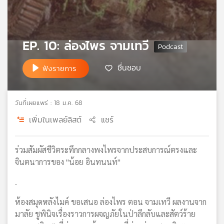
เครือ
ข่าย
วิทยุ
EP. 10: ล่องไพร จามเทวี
ไทย
พี
บี
ชื่นชอบ
ฟังรายการ
เอส
วันที่เผยแพร่ : 18 ม.ค. 68
แผนที่
เพิ่มในเพลย์ลิสต์
แชร์
วิทยุ
เครือ
ข่าย
ร่วมสัมผัสชีวิตระทึกกลางพงไพรจากประสบการณ์ตรงและ
จินตนาการของ "น้อย อินทนนท์"
.
ห้องสมุดหลังไมค์ ขอเสนอ ล่องไพร ตอน จามเทวี ผลงานจาก
มาลัย ชูพินิจเรื่องราวการผจญภัยในป่าลึกลับและสัตว์ร้าย