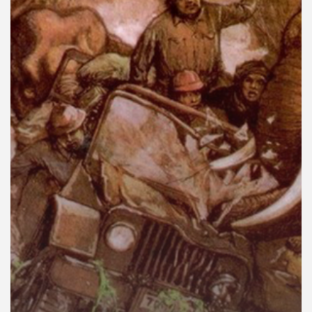
คุณ
เพลง
บทความ
ข่าว
และ
กิจกรรม
เกี่ยว
กับ
เรา