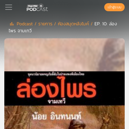
เข้าสู่ระบบ
Podcast /
รายการ /
ห้องสมุดหลังไมค์ /
EP. 10: ล่อง
ไพร จามเทวี
Podcast
เพล
ย์
ลิ
สต์
แนะนำ
เพล
ย์
ลิ
สต์
ของ