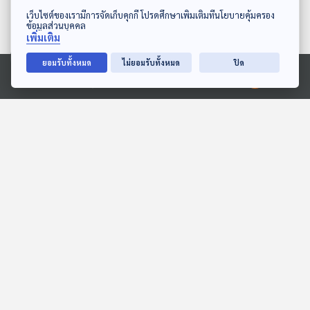
ดาวน์โหลด Thai PBS Podcast Application
เว็บไซต์ของเรามีการจัดเก็บคุกกี้ โปรดศึกษาเพิ่มเติมที่นโยบายคุ้มครอง
ข้อมูลส่วนบุคคล
เพิ่มเติม
ยอมรับทั้งหมด
ไม่ยอมรับทั้งหมด
ปิด
Ⓒ 2020 องค์การกระจายเสียงและแพร่ภาพสาธารณะแห่งประเทศไทย
EP. 139: ทนุธรรม จันทร์คำ
EP. 226: โรคจากสัตว์สู่คน
| รอบ 10.00 | วันเด็ก 2569
โรคติดต่อที่ต้องระวัง!
Podcaster ตัวน้อย
นานาสัตว์สารพัดเสียง
EP. 1935: ทำไมเสือดาวชอบ
EP. 13: ล่องไพร เสือกึ่ง