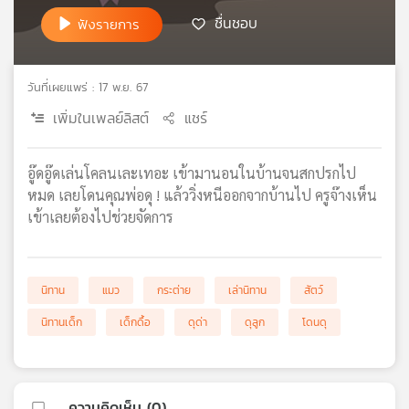
เครือ
ชื่นชอบ
ฟังรายการ
ข่าย
วิทยุ
ไทย
วันที่เผยแพร่ : 17 พ.ย. 67
พี
เพิ่มในเพลย์ลิสต์
แชร์
บี
เอส
อู๊ดอู๊ดเล่นโคลนเละเทอะ เข้ามานอนในบ้านจนสกปรกไป
หมด เลยโดนคุณพ่อดุ ! แล้ววิ่งหนีออกจากบ้านไป ครูจ๊างเห็น
แผนที่
เข้าเลยต้องไปช่วยจัดการ
วิทยุ
เครือ
ข่าย
นิทาน
แมว
กระต่าย
เล่านิทาน
สัตว์
นิทานเด็ก
เด็กดื้อ
ดุด่า
ดุลูก
โดนดุ
ความคิดเห็น (
0
)