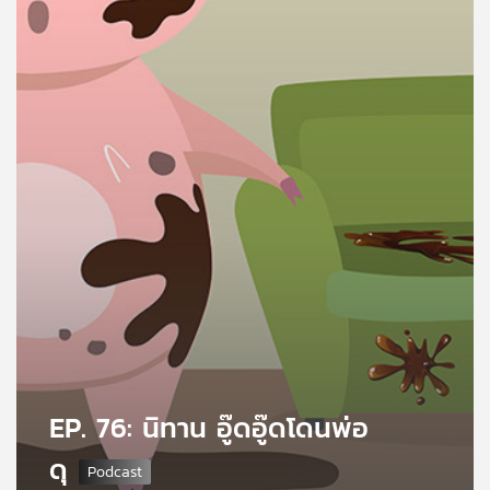
คุณ
เพลง
บทความ
ข่าว
และ
กิจกรรม
เกี่ยว
กับ
EP. 76: นิทาน อู๊ดอู๊ดโดนพ่อ
เรา
ดุ