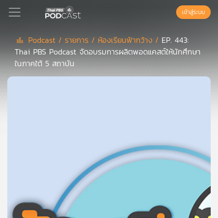
เข้าสู่ระบบ
Podcast /
รายการ /
ห้องเรียนฟ้ากว้าง /
EP. 443:
Thai PBS Podcast จัดอบรมการผลิตพอดแคสต์ให้นักศึกษา
Podcast
ในภาคใต้ 5 สถาบัน
เพล
ย์
ลิ
สต์
แนะนำ
เพล
ย์
ลิ
สต์
ของ