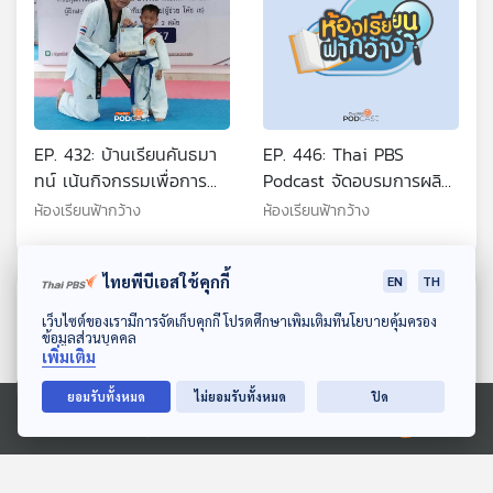
EP. 432: บ้านเรียนคันธมา
EP. 446: Thai PBS
ทน์ เน้นกิจกรรมเพื่อการ
Podcast จัดอบรมการผลิต
เรียนรู้
พอดแคสต์ให้นักศึกษา
ห้องเรียนฟ้ากว้าง
ห้องเรียนฟ้ากว้าง
มรภ.ภูเก็ต
ไทยพีบีเอสใช้คุกกี้
EN
TH
ตอนที่เกี่ยวข้อง
ดาวน์โหลด Thai PBS Podcast Application
เว็บไซต์ของเรามีการจัดเก็บคุกกี้ โปรดศึกษาเพิ่มเติมที่นโยบายคุ้มครอง
ข้อมูลส่วนบุคคล
เพิ่มเติม
ยอมรับทั้งหมด
ไม่ยอมรับทั้งหมด
ปิด
Ⓒ 2020 องค์การกระจายเสียงและแพร่ภาพสาธารณะแห่งประเทศไทย