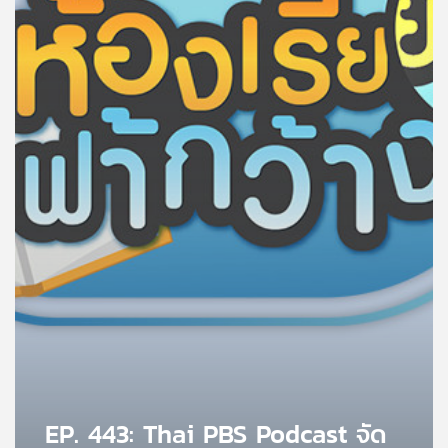
คุณ
เพลง
บทความ
ข่าว
และ
กิจกรรม
เกี่ยว
กับ
เรา
EP. 443: Thai PBS Podcast จัด