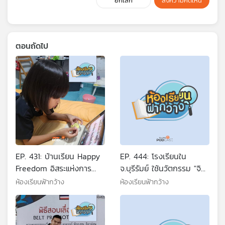
ยกเลิก
ส่งความคิดเห็น
ตอนถัดไป
EP. 431: บ้านเรียน Happy
EP. 444: โรงเรียนใน
Freedom อิสระแห่งการ
จ.บุรีรัมย์ ใช้นวัตกรรม "จิต
เรียนรู้ของรันรัน
ศึกษา"แก้ปัญหาเด็กสมาธิ
ห้องเรียนฟ้ากว้าง
ห้องเรียนฟ้ากว้าง
สั้น