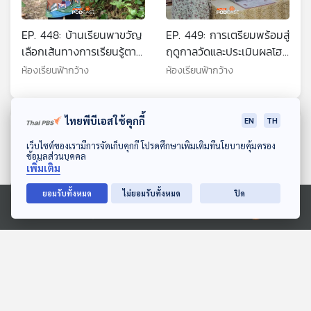
EP. 448: บ้านเรียนพาขวัญ
EP. 449: การเตรียมพร้อมสู่
เลือกเส้นทางการเรียนรู้ตาม
ฤดูกาลวัดและประเมินผลโฮม
บริบทและช่วงเวลา
สคูล
ห้องเรียนฟ้ากว้าง
ห้องเรียนฟ้ากว้าง
ไทยพีบีเอสใช้คุกกี้
EN
TH
ตอนที่เกี่ยวข้อง
ดาวน์โหลด Thai PBS Podcast Application
เว็บไซต์ของเรามีการจัดเก็บคุกกี้ โปรดศึกษาเพิ่มเติมที่นโยบายคุ้มครอง
ข้อมูลส่วนบุคคล
เพิ่มเติม
ยอมรับทั้งหมด
ไม่ยอมรับทั้งหมด
ปิด
Ⓒ 2020 องค์การกระจายเสียงและแพร่ภาพสาธารณะแห่งประเทศไทย
EP. 283: เพราะบุรีรัมย์ไม่
EP. 877: รางวัล
ตอบโจทย์เทสของชีวิต
วิทยาศาสตร์ชวนฉุกคิด "Ig