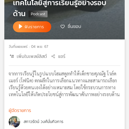
เทคโนโลยีสู่การเรียนรู้อย่างรอบ
เครือ
ด้าน
ข่าย
วิทยุ
ไทย
ชื่นชอบ
ฟังรายการ
พี
บี
เอส
วันที่เผยแพร่ : 04 พ.ย. 67
เพิ่มในเพลย์ลิสต์
แชร์
แผนที่
วิทยุ
จากการเรียนรู้ในรูปแบบโฮมสคูลทำให้เด็กชายศุภณัฐ โวล์ค
เครือ
เมอร์ (โฟนิค) ตกผลึกในการเลือกแนวทางและสามารถเลือก
ข่าย
เรียนรู้ด้วยตนเองได้อย่างเหมาะสม โดยใช้กระบวนการทาง
เทคโนโลยีให้เกิดประโยชน์สู่การพัฒนาศักภาพอย่างรอบด้าน
ผู้จัดรายการ
สกาวรัตน์ วงศ์มั่นกิจการ