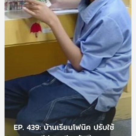
คุณ
เพลง
บทความ
ข่าว
และ
กิจกรรม
เกี่ยว
กับ
เรา
EP. 439: บ้านเรียนโฟนิค ปรับใช้