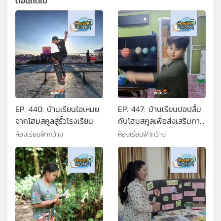
ตอนถัดไป
EP. 440: บ้านเรียนไอเหมย
EP. 447: บ้านเรียนปอปลื้ม
จากโฮมสคูลสู่รั้วโรงเรียน
กับโฮมสคูลเพื่อส่งเสริมการ
เรียนรู้ที่เหมาะสม
ห้องเรียนฟ้ากว้าง
ห้องเรียนฟ้ากว้าง