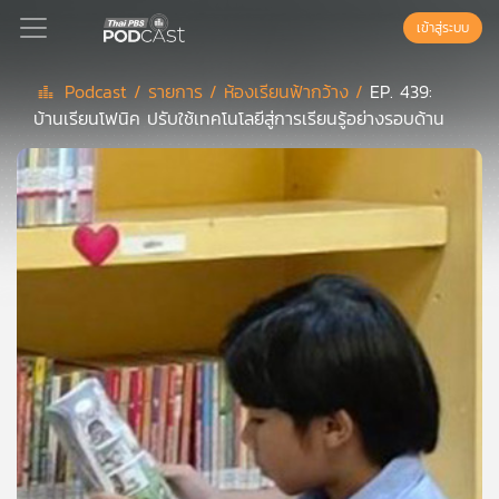
เข้าสู่ระบบ
Podcast /
รายการ /
ห้องเรียนฟ้ากว้าง /
EP. 439:
บ้านเรียนโฟนิค ปรับใช้เทคโนโลยีสู่การเรียนรู้อย่างรอบด้าน
Podcast
เพล
ย์
ลิ
สต์
แนะนำ
เพล
ย์
ลิ
สต์
ของ