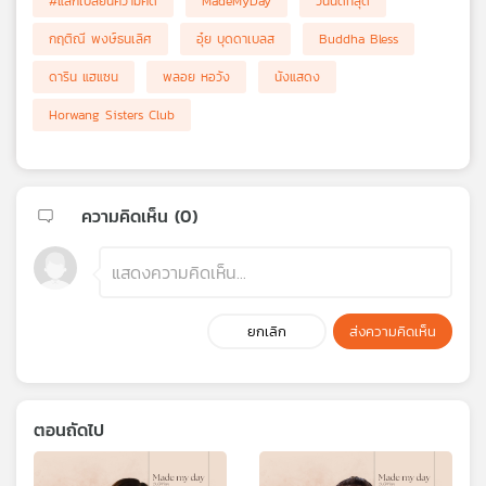
#แลกเปลี่ยนความคิด
MadeMyDay
วันนี้ดีที่สุด
กฤติณี พงษ์ธนเลิศ
อุ๋ย บุดดาเบลส
Buddha Bless
ดาริน แฮแซน
พลอย หอวัง
นังแสดง
Horwang Sisters Club
ความคิดเห็น (
0
)
ยกเลิก
ส่งความคิดเห็น
ตอนถัดไป