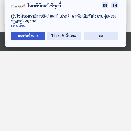
ไทยพีบีเอสใช้คุกกี้
พี่แจ็ค วัชรพล ฝึกใจดี
ณัฐวุฒิ กีรติชัยพันธ์
EN
TH
Made My Day วันนี้ดีที่สุด
Made My Day วันนี้ดีที่สุด
ดาวน์โหลด Thai PBS Podcast Application
เว็บไซต์ของเรามีการจัดเก็บคุกกี้ โปรดศึกษาเพิ่มเติมที่นโยบายคุ้มครอง
ข้อมูลส่วนบุคคล
เพิ่มเติม
ยอมรับทั้งหมด
ไม่ยอมรับทั้งหมด
ปิด
ตอนที่เกี่ยวข้อง
Ⓒ 2020 องค์การกระจายเสียงและแพร่ภาพสาธารณะแห่งประเทศไทย
EP. 14: อวสานอารยธรรม
EP. 68: "โดนัลด์ ทรัมป์"
มนุษย์ในมุมมองของ
เปิดฉาก "สงครามภาษี" ยก
วิทยาศาสตร์
สอง ไทยอยู่ตรงไหน ?
Eureka ท่องโลกวิทยาการ
ตอบโจทย์