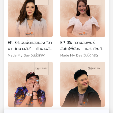
EP. 34: วันนี้ดีที่สุดของ "ฮา
EP. 35: ความสัมพันธ์
น่า ทัศนาวลัย" - ทัศนาวลัย
ฉัน(ท์)พี่น้อง - แอร์ ภัณฑิ
จักรพงษ์
ลา
Made My Day วันนี้ดีที่สุด
Made My Day วันนี้ดีที่สุด
EP. 36: คนดี (เจ) ผีคุ้ม -
EP. 37: น้องวุฒิตีสุดใจ -