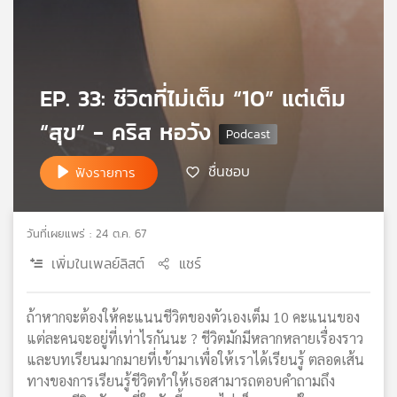
เครือ
ข่าย
วิทยุ
ไทย
EP. 33: ชีวิตที่ไม่เต็ม “10” แต่เต็ม
พี
บี
“สุข” - คริส หอวัง
เอส
ชื่นชอบ
ฟังรายการ
แผนที่
วิทยุ
วันที่เผยแพร่ : 24 ต.ค. 67
เครือ
ข่าย
เพิ่มในเพลย์ลิสต์
แชร์
ถ้าหากจะต้องให้คะแนนชีวิตของตัวเองเต็ม 10 คะแนนของ
แต่ละคนจะอยู่ที่เท่าไรกันนะ ? ชีวิตมักมีหลากหลายเรื่องราว
และบทเรียนมากมายที่เข้ามาเพื่อให้เราได้เรียนรู้ ตลอดเส้น
ทางของการเรียนรู้ชีวิตทำให้เธอสามารถตอบคำถามถึง