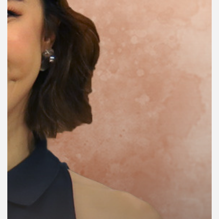
คุณ
เพลง
บทความ
ข่าว
และ
กิจกรรม
เกี่ยว
กับ
เรา