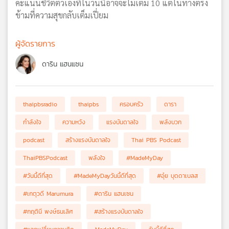
คะแนนชีวิตตัวเองที่ในวันนี้อาจจะไม่เต็ม 10 แต่ในทางตรง
ข้ามที่ความสุขกลับเต็มเปี่ยม
ผู้จัดรายการ
ดาริน แฮนแซน
thaipbsradio
thaipbs
ครอบครัว
ดารา
กำลังใจ
ความหวัง
แรงบันดาลใจ
พลังบวก
podcast
สร้างแรงบันดาลใจ
Thai PBS Podcast
ThaiPBSPodcast
พลังใจ
#MadeMyDay
#วันนี้ดีที่สุด
#MadeMyDayวันนี้ดีที่สุด
#อุ๋ย บุดดาเบลส
#เกตุวดี Marumura
#ดาริน แฮนเซน
#กฤตินี พงษ์ธนเลิศ
#สร้างแรงบันดาลใจ