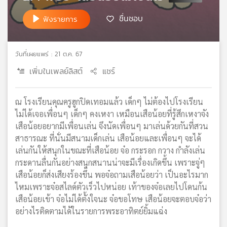
เครือ
ชื่นชอบ
ฟังรายการ
ข่าย
วิทยุ
ไทย
วันที่เผยแพร่ : 21 ต.ค. 67
พี
บี
เพิ่มในเพลย์ลิสต์
แชร์
เอส
ณ โรงเรียนคุณครูฮูกปิดเทอมแล้ว เด็กๆ ไม่ต้องไปโรงเรียน
ไม่ได้เจอเพื่อนๆ เด็กๆ คงเหงา เหมือนเสือน้อยที่รู้สึกเหงาจัง
แผนที่
เสือน้อยอยากมีเพื่อนเล่น จึงนัดเพื่อนๆ มาเล่นด้วยกันที่สวน
วิทยุ
สาธารณะ ที่นั่นมีสนามเด็กเล่น เสือน้อยและเพื่อนๆ จะได้
เครือ
ข่าย
เล่นกันให้สนุกในขณะที่เสือน้อย จ๋อ กระรอก กวาง กำลังเล่น
กระดานลื่นกันอย่างสนุกสนานน่าจะมีเรื่องเกิดขึ้น เพราะจู่ๆ
เสือน้อยก็ส่งเสียงร้องขึ้น พอจ๋อถามเสือน้อยว่า เป็นอะไรมาก
ไหมเพราะจ๋อสไลด์ตัวเร็วไปหน่อย เท้าของจ๋อเลยไปโดนก้น
เสือน้อยเข้า จ๋อไม่ได้ตั้งใจนะ จ๋อขอโทษ เสือน้อยจะตอบจ๋อว่า
อย่างไรติดตามได้ในรายการพระอาทิตย์ยิ้มแฉ่ง