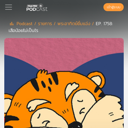
เข้าสู่ระบบ
Podcast /
รายการ /
พระอาทิตย์ยิ้มแฉ่ง /
EP. 1758:
เสือน้อยไม่เป็นไร
Podcast
เพล
ย์
ลิ
สต์
แนะนำ
เพล
ย์
ลิ
สต์
ของ