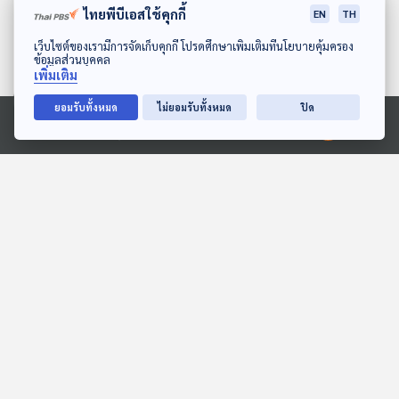
ไทยพีบีเอสใช้คุกกี้
EN
TH
ดาวน์โหลด Thai PBS Podcast Application
เว็บไซต์ของเรามีการจัดเก็บคุกกี้ โปรดศึกษาเพิ่มเติมที่นโยบายคุ้มครอง
ข้อมูลส่วนบุคคล
เพิ่มเติม
ยอมรับทั้งหมด
ไม่ยอมรับทั้งหมด
ปิด
Ⓒ 2020 องค์การกระจายเสียงและแพร่ภาพสาธารณะแห่งประเทศไทย
EP. 1997: ปริศนาสีของเม็ด
EP. 190: ลัลน์รดา ศิริวรรณ
ยา
| รอบ 14.00 | วันเด็ก 2569
พระอาทิตย์ยิ้มแฉ่ง
Podcaster ตัวน้อย