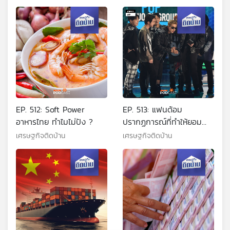
EP. 512: Soft Power
EP. 513: แฟนด้อม
อาหารไทย ทำไมไม่ปัง ?
ปรากฏการณ์ที่ทำให้ยอม
เพราะรัก
เศรษฐกิจติดบ้าน
เศรษฐกิจติดบ้าน