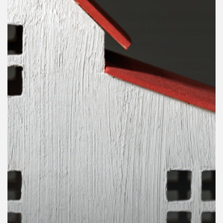
คุณ
เพลง
บทความ
ข่าว
และ
กิจกรรม
เกี่ยว
กับ
เรา