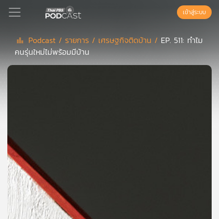
เข้าสู่ระบบ
Podcast /
รายการ /
เศรษฐกิจติดบ้าน /
EP. 511: ทำไม
คนรุ่นใหม่ไม่พร้อมมีบ้าน
Podcast
เพล
ย์
ลิ
สต์
แนะนำ
เพล
ย์
ลิ
สต์
ของ