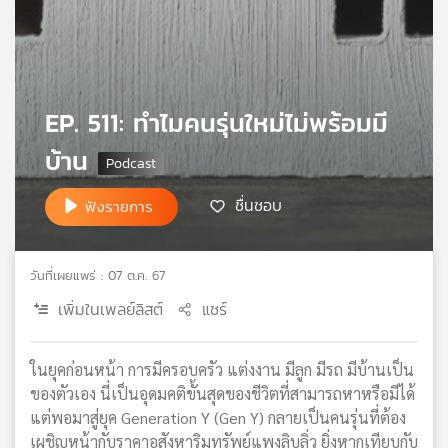
เครือ
ข่าย
วิทยุ
ไทย
พี
EP. 511: ทำไมคนรุ่นใหม่ไม่พร้อมมี
บี
บ้าน
เอส
ชื่นชอบ
ฟังรายการ
แผนที่
วิทยุ
เครือ
วันที่เผยแพร่ : 07 ต.ค. 67
ข่าย
เพิ่มในเพลย์ลิสต์
แชร์
ในยุคก่อนหน้า การมีครอบครัว แต่งงาน มีลูก มีรถ มีบ้านเป็น
ของตัวเอง นี่เป็นอุดมคติขั้นสุดของชีวิตที่สามารถหาหรือมีได้
แต่พอมาสู่ยุค Generation Y (Gen Y) กลายเป็นคนรุ่นที่ต้อง
เผชิญหน้ากับราคาอสังหาริมทรัพย์แพงลิบลิ่ว ยิ่งหากเทียบกับ