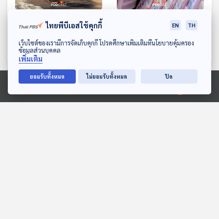
EP. 514: มาตรการประเทศ
EP. 515: งวดนี้มาแน่ !!
ไทยพีบีเอสใช้คุกกี้
EN
TH
ในอาเซียน ที่ใช้สกัดกั้น
จิตวิทยาและเบื้องหลังที่ทำให้
ดาวน์โหลด Thai PBS Podcast Application
สินค้าจากจีน
คนยอมเสี่ยงดวง
เว็บไซต์ของเรามีการจัดเก็บคุกกี้ โปรดศึกษาเพิ่มเติมที่นโยบายคุ้มครอง
เศรษฐกิจติดบ้าน
เศรษฐกิจติดบ้าน
ข้อมูลส่วนบุคคล
เพิ่มเติม
ยอมรับทั้งหมด
ไม่ยอมรับทั้งหมด
ปิด
ตอนที่เกี่ยวข้อง
Ⓒ 2020 องค์การกระจายเสียงและแพร่ภาพสาธารณะแห่งประเทศไทย
EP. 158: จับตาท่าที "ส้ม"
EP. 93: เมื่อเสียงในใจเงียบ
จับมือ "แดง-เขียว" ตั้ง
ลง เราจะได้ยินอะไรบ้าง ? -
รัฐบาล ล้ม "น้ำเงิน" ?
วริศ ลิขิตอนุสรณ์