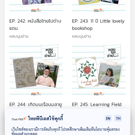
EP. 242: หนังสือไทยไปต่าง
EP. 243: 11 ปี Little lovely
แดน
bookshop
หลบมุมอ่าน
หลบมุมอ่าน
EP. 244: เกิดบนเรือนมลายู
EP. 245: Learning Field
Studio การออกแบบและจัด
หลบมุมอ่าน
กระบวนการเรียนรู้ผ่าน
ไทยพีบีเอสใช้คุกกี้
EN
TH
หลบมุมอ่าน
หนังสือและการอ่าน
ดาวน์โหลด Thai PBS Podcast Application
เว็บไซต์ของเรามีการจัดเก็บคุกกี้ โปรดศึกษาเพิ่มเติมที่นโยบายคุ้มครอง
ข้อมูลส่วนบุคคล