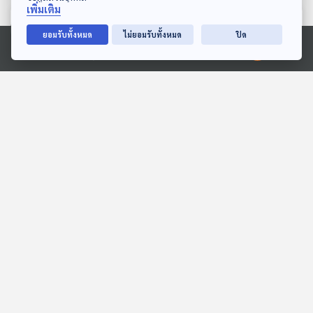
เพิ่มเติม
ตอนที่เกี่ยวข้อง
ยอมรับทั้งหมด
ไม่ยอมรับทั้งหมด
ปิด
Ⓒ 2020 องค์การกระจายเสียงและแพร่ภาพสาธารณะแห่งประเทศไทย
EP. 7: ล่องไพร เทวรูปชาว
EP. 11: ล่องไพร เทวรูปชาว
อินคา
อินคา
ห้องสมุดหลังไมค์
ห้องสมุดหลังไมค์