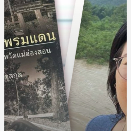
คุณ
เพลง
บทความ
ข่าว
และ
กิจกรรม
เกี่ยว
กับ
เรา