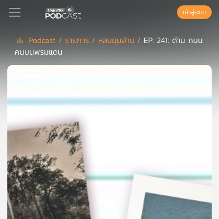
เข้าสู่ระบบ
Podcast /
รายการ /
หลบมุมอ่าน /
EP. 241: ด่าน ถนน
คนบนพรมแดน
Podcast
เพล
ย์
ลิ
สต์
แนะนำ
เพล
ย์
ลิ
สต์
ของ