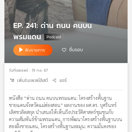
เครือ
ข่าย
วิทยุ
EP. 241: ด่าน ถนน คนบน
ไทย
พี
พรมแดน
บี
เอส
ชื่นชอบ
ฟังรายการ
แผนที่
วันที่เผยแพร่ : 19 ก.ย. 67
วิทยุ
เพิ่มในเพลย์ลิสต์
แชร์
เครือ
ข่าย
หนังสือ “ด่าน ถนน คนบนพรมแดน: โครงสร้างพื้นฐาน
ชายแดนจังหวัดแม่ฮ่องสอน” ผลงานของ ผศ.ดร. บุศรินทร์
เลิศชวลิตสกุล นำเสนอให้เห็นถึงประวัติศาสตร์ชุมชนกับ
ความสัมพันธ์ข้ามพรมแดน, การพัฒนาโครงสร้างพื้นฐานบน
สองฝั่งชายแดน, โครงสร้างพื้นฐานละมุน: ความมั่นคงของ