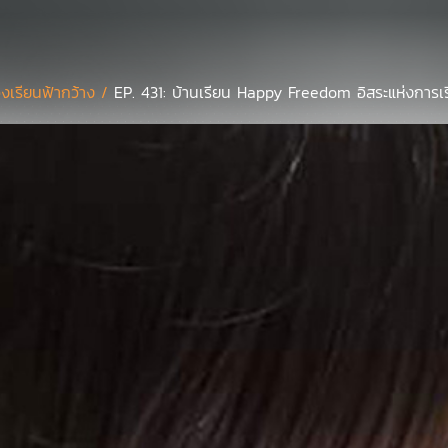
องเรียนฟ้ากว้าง /
EP. 431: บ้านเรียน Happy Freedom อิสระแห่งการเรี