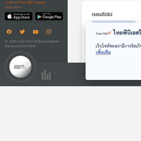
ดาวน์โหลด Thai PBS Podcast
Application
ตอนถัดไป
ไทยพีบีเอสใช
Ⓒ 2020 องค์การกระจายเสียงและแพร่ภาพ
เว็บไซต์ของเรามีการจัดเก็
สาธารณะแห่งประเทศไทย
เพิ่มเติม
EP. 444: โรงเรียนใน
จ.บุรีรัมย์ ใช้
นวัตกรรม "จิต
ห้องเรียนฟ้ากว้าง
ศึกษา"แก้ปัญหาเด็ก
สมาธิสั้น
ตอนที่เกี่ยวข้อง