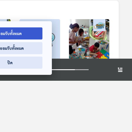
อมรับทั้งหมด
่ยอมรับทั้งหมด
ปิด
น
EP. 445: โรงเรียน
EP. 434: บ้านเรียน
รจัด
ปลาดาว จ.เชียงใหม่
ล.ลิง Learning
ก
เข้ารอบการคัดเลือก
Homeschool
ห้องเรียนฟ้ากว้าง
ห้องเรียนฟ้ากว้าง
โรงเรียนที่ดีที่สุดใน
โลก 2024