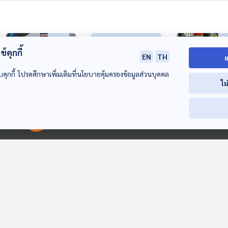
้คุกกี้
EN
TH
ย
บคุกกี้ โปรดศึกษาเพิ่มเติมที่นโยบายคุ้มครองข้อมูลส่วนบุคคล
ไม
EP. 432: บ้านเรียน
EP. 446: Thai PBS
EP. 433: แบ่งปั
00:00:00
00:00:00
คันธมาทน์ เน้น
Podcast จัดอบรม
ประสบการณ์กา
กิจกรรมเพื่อการ
การผลิตพอดแคสต์ให้
โฮมสคูลเด็กเล็
ห้องเรียนฟ้ากว้าง
ห้องเรียนฟ้ากว้าง
ห้องเรียนฟ้ากว้าง
เรียนรู้
นักศึกษา มรภ.ภูเก็ต