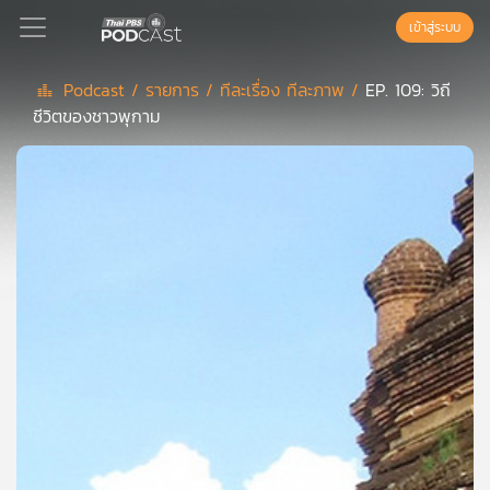
เข้าสู่ระบบ
Podcast /
รายการ /
ทีละเรื่อง ทีละภาพ /
EP. 109: วิถี
ชีวิตของชาวพุกาม
Podcast
เพล
ย์
ลิ
สต์
แนะนำ
เพล
ย์
ลิ
สต์
ของ