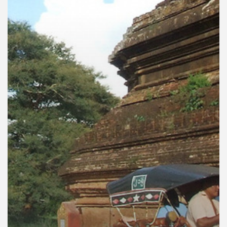
คุณ
เพลง
บทความ
ข่าว
และ
กิจกรรม
เกี่ยว
กับ
เรา