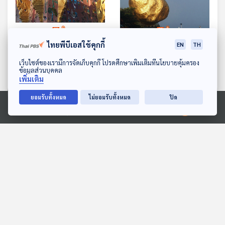
ไทยพีบีเอสใช้คุกกี้
ซอกแซกอาเซียน SS1 EP3
ซอกแซกอาเซียน SS1 EP4
EN
TH
ไร้มายา ล้ำค่างานศิลปะ
ก้อนหินพิศวงแห่งลุ่มน้ำอิ
ดาวน์โหลด Thai PBS Podcast Application
เว็บไซต์ของเรามีการจัดเก็บคุกกี้ โปรดศึกษาเพิ่มเติมที่นโยบายคุ้มครอง
รวดี
ข้อมูลส่วนบุคคล
ทีละเรื่อง ทีละภาพ
ทีละเรื่อง ทีละภาพ
เพิ่มเติม
ยอมรับทั้งหมด
ไม่ยอมรับทั้งหมด
ปิด
ตอนที่เกี่ยวข้อง
Ⓒ 2020 องค์การกระจายเสียงและแพร่ภาพสาธารณะแห่งประเทศไทย
สอบ “จอหงวน-เคอจวี่”
EP. 188: ตามหา แชงกรีล่า