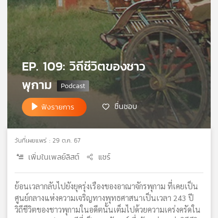
เครือ
ข่าย
วิทยุ
ไทย
พี
EP. 109: วิถีชีวิตของชาว
บี
เอส
พุกาม
ชื่นชอบ
ฟังรายการ
แผนที่
วิทยุ
เครือ
วันที่เผยแพร่ : 29 ต.ค. 67
ข่าย
เพิ่มในเพลย์ลิสต์
แชร์
ย้อนเวลากลับไปยังยุครุ่งเรืองของอาณาจักรพุกาม ที่เคยเป็น
ศูนย์กลางแห่งความเจริญทางพุทธศาสนาเป็นเวลา 243 ปี
วิถีชีวิตของชาวพุกามในอดีตนั้นเต็มไปด้วยความเคร่งครัดใน