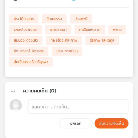
ประวัติศาสตร์
วัฒนธรรม
ประเพณี
แหล่งโบราณคดี
พุทธศาสนา
ศิลปินแห่งชาติ
พุกาม
สมปอง ดวงไสว
ทีละเรื่อง ทีละภาพ
ธีรภาพ โลหิตกุล
กิติมาภรณ์ จิตราทร
หรรษาอาเซียน
นักเขียนรางวัลศรีบูรพา
ความคิดเห็น (
0
)
ยกเลิก
ส่งความคิดเห็น