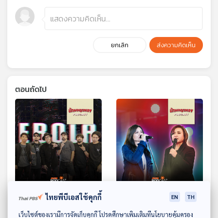
ยกเลิก
ส่งความคิดเห็น
ตอนถัดไป
EP. 7: EBOLA ตำนาน
EP. 8: โบ-ปาน ฝาแฝดต่าง
ไทยพีบีเอสใช้คุกกี้
EN
TH
UNDERGROUND ที่ก้าวขึ้น
ค่าย กับเพลงที่ต่างกันสุด
ดาวน์โหลด Thai PBS Podcast Application
เว็บไซต์ของเรามีการจัดเก็บคุกกี้ โปรดศึกษาเพิ่มเติมที่นโยบายคุ้มครอง