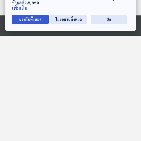
บนดิน
ขั้ว
นักผจญเพลง Podcast
นักผจญเพลง Podcast
ข้อมูลส่วนบุคคล
เพิ่มเติม
ยอมรับทั้งหมด
ไม่ยอมรับทั้งหมด
ปิด
Ⓒ 2020 องค์การกระจายเสียงและแพร่ภาพสาธารณะแห่งประเทศไทย
EP. 9: DISCO แนวดนตรีที่
EP. 10: GUNS N’ ROSES
สยบทุกเพลงบนโลก
วงร็อกสุดอันตราย ที่พลิก
ประวัติศาสตร์โลกดนตรี
นักผจญเพลง Podcast
นักผจญเพลง Podcast