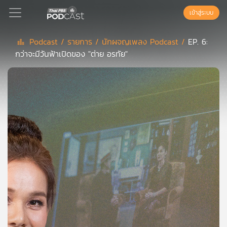
เข้าสู่ระบบ
Podcast /
รายการ /
นักผจญเพลง Podcast /
EP. 6:
กว่าจะมีวันฟ้าเปิดของ "ต่าย อรทัย"
Podcast
เพล
ย์
ลิ
สต์
แนะนำ
เพล
ย์
ลิ
สต์
ของ