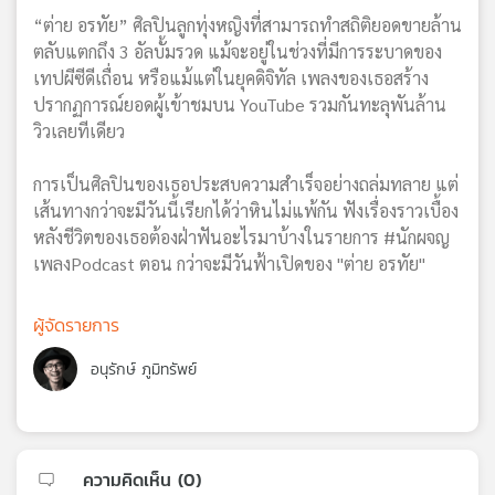
เครือ
“ต่าย อรทัย” ศิลปินลูกทุ่งหญิงที่สามารถทำสถิติยอดขายล้าน
ข่าย
ตลับแตกถึง 3 อัลบั้มรวด แม้จะอยู่ในช่วงที่มีการระบาดของ
วิทยุ
เทปผีซีดีเถื่อน หรือแม้แต่ในยุคดิจิทัล เพลงของเธอสร้าง
ไทย
ปรากฏการณ์ยอดผู้เข้าชมบน YouTube รวมกันทะลุพันล้าน
พี
วิวเลยทีเดียว
บี
เอส
การเป็นศิลปินของเธอประสบความสำเร็จอย่างถล่มทลาย แต่
เส้นทางกว่าจะมีวันนี้เรียกได้ว่าหินไม่แพ้กัน ฟังเรื่องราวเบื้อง
หลังชีวิตของเธอต้องฝ่าฟันอะไรมาบ้างในรายการ #นักผจญ
แผนที่
เพลงPodcast ตอน กว่าจะมีวันฟ้าเปิดของ "ต่าย อรทัย"
วิทยุ
เครือ
ผู้จัดรายการ
ข่าย
อนุรักษ์ ภูมิทรัพย์
ความคิดเห็น (
0
)