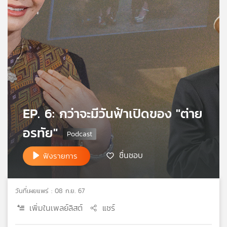
คุณ
เพลง
บทความ
EP. 6: กว่าจะมีวันฟ้าเปิดของ "ต่าย
ข่าว
และ
อรทัย"
กิจกรรม
ชื่นชอบ
ฟังรายการ
เกี่ยว
กับ
วันที่เผยแพร่ : 08 ก.ย. 67
เรา
เพิ่มในเพลย์ลิสต์
แชร์