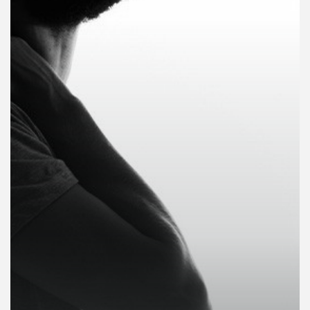
คุณ
เพลง
บทความ
ข่าว
และ
กิจกรรม
เกี่ยว
กับ
เรา