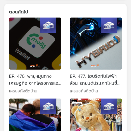
ตอนถัดไป
EP. 476: พายุหมุนทาง
EP. 477: ไฮบริดกับไฟฟ้า
เศรษฐกิจ จากโครงการแจก
ล้วน รถยนต์ประเภทไหนซื้อ
เงินเพื่อกระตุ้นเศรษฐกิจ
มาใช้แล้วคุ้มกว่ากัน
เศรษฐกิจติดบ้าน
เศรษฐกิจติดบ้าน