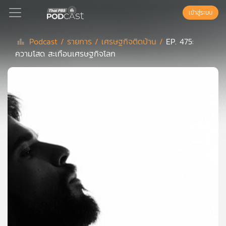
เข้าสู่ระบบ
Podcast /
รายการ /
เศรษฐกิจติดบ้าน /
EP. 475:
ความโสด สะเทือนเศรษฐกิจโลก
Podcast
เพล
ย์
ลิ
สต์
แนะนำ
เพล
ย์
ลิ
สต์
ของ