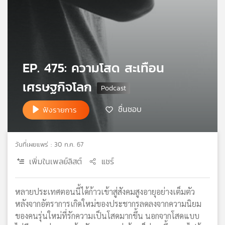
เครือ
ข่าย
วิทยุ
ไทย
พี
EP. 475: ความโสด สะเทือน
บี
เอส
เศรษฐกิจโลก
ชื่นชอบ
ฟังรายการ
แผนที่
วิทยุ
เครือ
วันที่เผยแพร่ : 30 ก.ค. 67
ข่าย
เพิ่มในเพลย์ลิสต์
แชร์
หลายประเทศตอนนี้ได้ก้าวเข้าสู่สังคมสูงอายุอย่างเต็มตัว
หลังจากอัตราการเกิดใหม่ของประชากรลดลงจากความนิยม
ของคนรุ่นใหม่ที่รักความเป็นโสดมากขึ้น นอกจากโสดแบบ