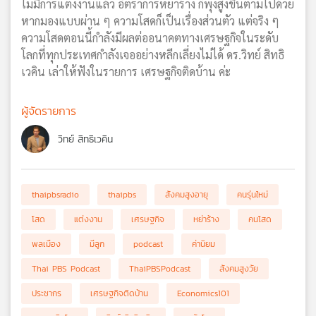
ไม่มีการแต่งงานแล้ว อัตราการหย่าร้าง ก็พุ่งสูงขึ้นตามไปด้วย
หากมองแบบผ่าน ๆ ความโสดก็เป็นเรื่องส่วนตัว แต่จริง ๆ
ความโสดตอนนี้กำลังมีผลต่ออนาคตทางเศรษฐกิจในระดับ
โลกที่ทุกประเทศกำลังเจออย่างหลีกเลี่ยงไม่ได้ ดร.วิทย์ สิทธิ
เวคิน เล่าให้ฟังในรายการ เศรษฐกิจติดบ้าน ค่ะ
ผู้จัดรายการ
วิทย์ สิทธิเวคิน
thaipbsradio
thaipbs
สังคมสูงอายุ
คนรุ่นใหม่
โสด
แต่งงาน
เศรษฐกิจ
หย่าร้าง
คนโสด
พลเมือง
มีลูก
podcast
ค่านิยม
Thai PBS Podcast
ThaiPBSPodcast
สังคมสูงวัย
ประชากร
เศรษฐกิจติดบ้าน
Economics101