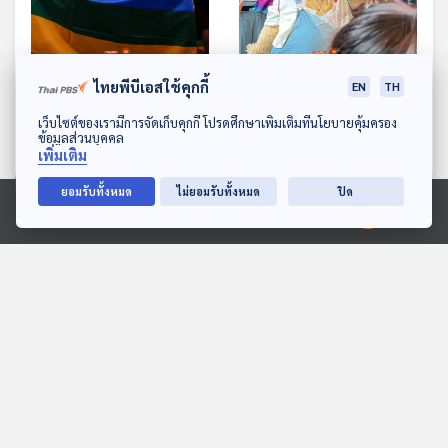
ไทยพีบีเอสใช้คุกกี้
EP. 478: กฎหมายสมรสเท่า
EP. 479: หมีเนย กลยุทธ์สุด
EN
TH
เทียม เรื่องอะไรที่เราจำเป็น
คิวต์ "มาสคอตอินฟลูเอน
ดาวน์โหลด Thai PBS Podcast Application
เว็บไซต์ของเรามีการจัดเก็บคุกกี้ โปรดศึกษาเพิ่มเติมที่นโยบายคุ้มครอง
ต้องรู้
เซอร์"
ข้อมูลส่วนบุคคล
เศรษฐกิจติดบ้าน
เศรษฐกิจติดบ้าน
เพิ่มเติม
ยอมรับทั้งหมด
ไม่ยอมรับทั้งหมด
ปิด
ตอนที่เกี่ยวข้อง
Ⓒ 2020 องค์การกระจายเสียงและแพร่ภาพสาธารณะแห่งประเทศไทย
EP. 7: Productive
Ocean Acidification