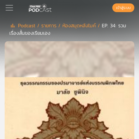
เข้าสู่ระบบ
Podcast /
รายการ /
ห้องสมุดหลังไมค์ /
EP. 34: รวม
เรื่องสั้นของเรียมเอง
Podcast
เพล
ย์
ลิ
สต์
แนะนำ
เพล
ย์
ลิ
สต์
ของ