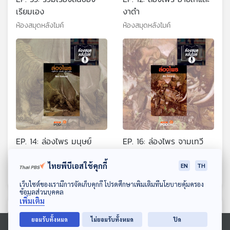
เรียมเอง
งาดำ
ห้องสมุดหลังไมค์
ห้องสมุดหลังไมค์
EP. 14: ล่องไพร มนุษย์
EP. 16: ล่องไพร จามเทวี
นาคา แดนสมิง ุหุุบผามฤตยู
ห้องสมุดหลังไมค์
ไทยพีบีเอสใช้คุกกี้
EN
TH
ห้องสมุดหลังไมค์
ดาวน์โหลด Thai PBS Podcast Application
เว็บไซต์ของเรามีการจัดเก็บคุกกี้ โปรดศึกษาเพิ่มเติมที่นโยบายคุ้มครอง
ข้อมูลส่วนบุคคล
เพิ่มเติม
ตอนที่เกี่ยวข้อง
ยอมรับทั้งหมด
ไม่ยอมรับทั้งหมด
ปิด