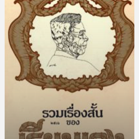
คุณ
เพลง
บทความ
ข่าว
และ
กิจกรรม
เกี่ยว
กับ
เรา