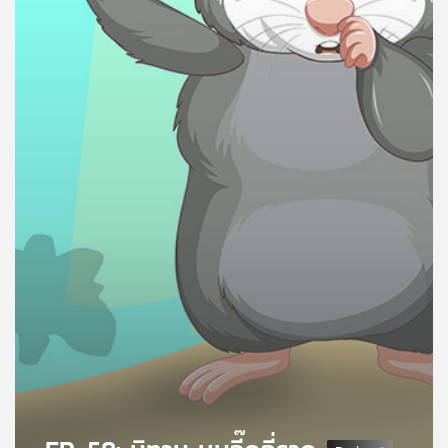
คุณ
เพลง
บทความ
ข่าว
และ
กิจกรรม
เกี่ยว
กับ
เรา