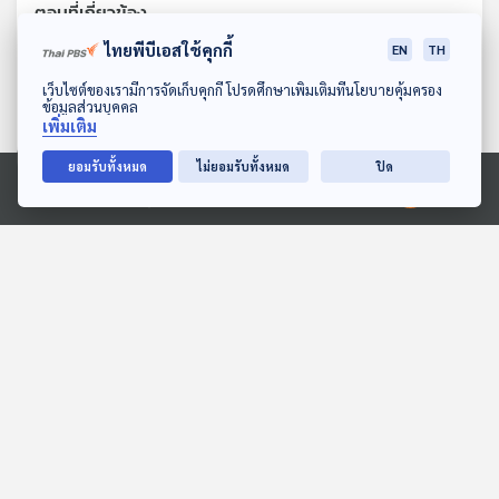
ตอนที่เกี่ยวข้อง
ไทยพีบีเอสใช้คุกกี้
EN
TH
ดาวน์โหลด Thai PBS Podcast Application
เว็บไซต์ของเรามีการจัดเก็บคุกกี้ โปรดศึกษาเพิ่มเติมที่นโยบายคุ้มครอง
ข้อมูลส่วนบุคคล
เพิ่มเติม
ยอมรับทั้งหมด
ไม่ยอมรับทั้งหมด
ปิด
Ⓒ 2020 องค์การกระจายเสียงและแพร่ภาพสาธารณะแห่งประเทศไทย
EP. 136: นิทาน ขนมมงคล
EP. 144: ณดาพัณ พจน์สม
วันตรุษจีน
พงส์ | รอบ 11.00 | วันเด็ก
2569
หูยาวเล่าเรื่อง
Podcaster ตัวน้อย