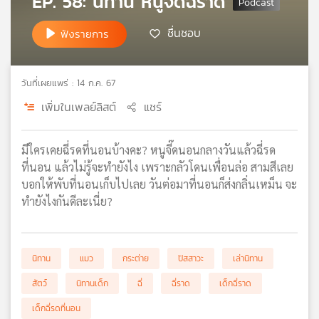
EP. 58: นิทาน หนูจี๊ดฉี่ราด
เครือ
ข่าย
ชื่นชอบ
ฟังรายการ
วิทยุ
ไทย
พี
วันที่เผยแพร่ : 14 ก.ค. 67
บี
เพิ่มในเพลย์ลิสต์
แชร์
เอส
มีใครเคยฉี่รดที่นอนบ้างคะ? หนูจี๊ดนอนกลางวันแล้วฉี่รด
แผนที่
ที่นอน แล้วไม่รู้จะทำยังไง เพราะกลัวโดนเพื่อนล่อ สามสีเลย
วิทยุ
บอกให้พับที่นอนเก็บไปเลย วันต่อมาที่นอนก็ส่งกลิ่นเหม็น จะ
เครือ
ทำยังไงกันดีละเนี่ย?
ข่าย
นิทาน
แมว
กระต่าย
ปัสสาวะ
เล่านิทาน
สัตว์
นิทานเด็ก
ฉี่
ฉี่ราด
เด็กฉี่ราด
เด็กฉี่รดที่นอน