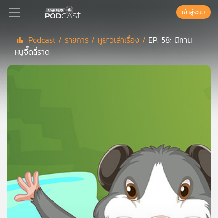
เข้าสู่ระบบ
Podcast /
รายการ /
หูยาวเล่าเรื่อง /
EP. 58: นิทาน
หนูจี๊ดฉี่ราด
Podcast
เพล
ย์
ลิ
สต์
แนะนำ
เพล
ย์
ลิ
สต์
ของ