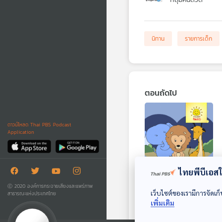
นิทาน
รายการเด็ก
ตอนถัดไป
ดาวน์โหลด Thai PBS Podcast
Application
ไทยพีบีเอสใช
EP. 1631: การเจรจา
Ⓒ 2020 องค์การกระจายเสียงและแพร่ภาพ
ของสิงโตกับช้าง
เว็บไซต์ของเรามีการจัดเก็
สาธารณะแห่งประเทศไทย
เพิ่มเติม
พระอาทิตย์ยิ้มแฉ่ง