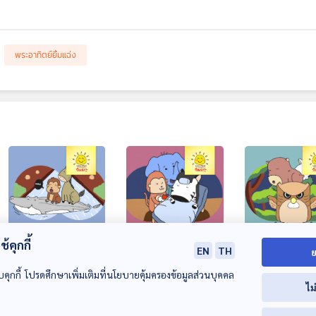
พระอาทิตย์ยิ้มแฉ่ง
้คุกกี้
EN
TH
ย
EP. 1632: จระเข้มี
EP. 1633: คุณครู
EP. 1634: ลุงฮู
น้ำใจ
ม้าลายป่วย
เวลากลางคืน
บคุกกี้ โปรดศึกษาเพิ่มเติมที่นโยบายคุ้มครองข้อมูลส่วนบุคคล
ไม
พระอาทิตย์ยิ้มแฉ่ง
พระอาทิตย์ยิ้มแฉ่ง
พระอาทิตย์ยิ้มแฉ่ง