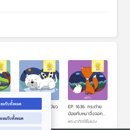
อมรับทั้งหมด
กกับ
EP. 1635: แมวเหมียว
EP. 1636: กระต่าย
กับผีเสื้อ
น้อยกับหมาจิ้งจอก
่ยอมรับทั้งหมด
นักล่า
พระอาทิตย์ยิ้มแฉ่ง
พระอาทิตย์ยิ้มแฉ่ง