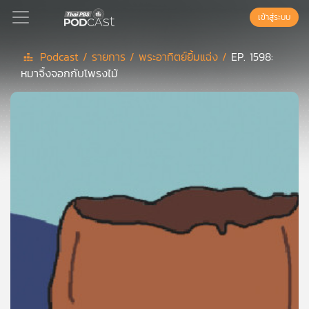
เข้าสู่ระบบ
Podcast /
รายการ /
พระอาทิตย์ยิ้มแฉ่ง /
EP. 1598:
หมาจิ้งจอกกับโพรงไม้
Podcast
เพล
ย์
ลิ
สต์
แนะนำ
เพล
ย์
ลิ
สต์
ของ