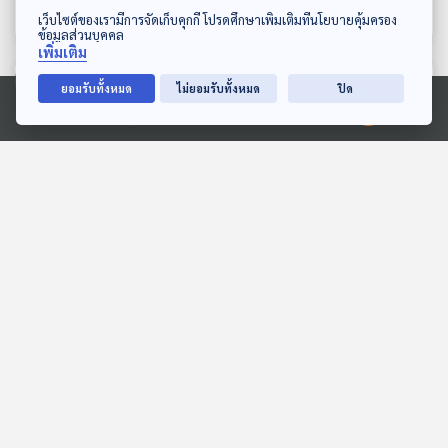
พระอาทิตย์ยิ้มแฉ่ง
พระอาทิตย์ยิ้มแฉ่ง
ดาวน์โหลด Thai PBS Podcast Application
เว็บไซต์ของเรามีการจัดเก็บคุกกี้ โปรดศึกษาเพิ่มเติมที่นโยบายคุ้มครอง
ข้อมูลส่วนบุคคล
เพิ่มเติม
ตอนที่เกี่ยวข้อง
ยอมรับทั้งหมด
ไม่ยอมรับทั้งหมด
ปิด
Ⓒ 2020 องค์การกระจายเสียงและแพร่ภาพสาธารณะแห่งประเทศไทย
EP. 211: เต่าบก ชีวิตที่ช้าแต่
EP. 2031: แซลมอน...ปลา
ชัวร์
สองน้ำ
นานาสัตว์สารพัดเสียง
พระอาทิตย์ยิ้มแฉ่ง