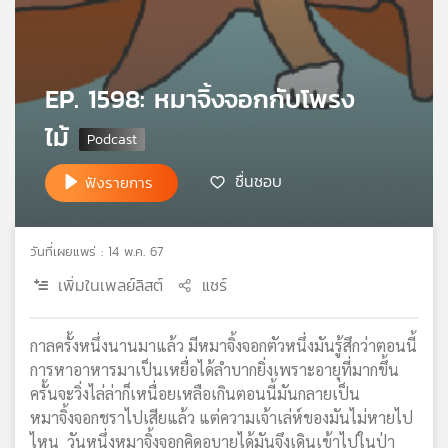
เครือ
ข่าย
วิทยุ
ไทย
EP. 1598: หมาจิ้งจอกกับโพรง
พี
ไม้
บี
เอส
ชื่นชอบ
ฟังรายการ
แผนที่
วิทยุ
วันที่เผยแพร่ : 14 พ.ค. 67
เครือ
เพิ่มในเพลย์ลิสต์
แชร์
ข่าย
กาลครั้งหนึ่งนานมาแล้ว มีหมาจิ้งจอกตัวหนึ่งมันรู้สึกว่าตอนนี้
การหาอาหารมาเป็นเหยื่อได้ลำบากยิ่งเพราะอายุที่มากขึ้น
ครั้นจะวิ่งไล่ล่าก็เหนื่อยเหลือเกินตอนนี้มันกลายเป็น
หมาจิ้งจอกชราไปเสียแล้ว แต่ความเจ้าเล่ห์ของมันไม่หายไป
ไหน วันหนึ่งหมาจิ้งจอกคิดอุบายได้มันจึงเดินเข้าไปในป่า