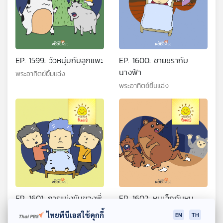
EP. 1599: วัวหนุ่มกับลูกแพะ
EP. 1600: ชายชรากับ
นางฟ้า
พระอาทิตย์ยิ้มแฉ่ง
พระอาทิตย์ยิ้มแฉ่ง
EP. 1601: การแข่งขันของพี่
EP. 1602: หนูเล็กกับหนู
น้อง
ใหญ่
ไทยพีบีเอสใช้คุกกี้
EN
TH