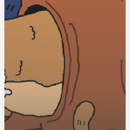
คุณ
เพลง
บทความ
ข่าว
และ
กิจกรรม
เกี่ยว
กับ
เรา