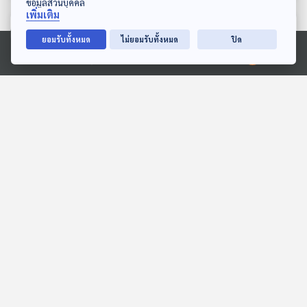
ข้อมูลส่วนบุคคล
เพิ่มเติม
ตอนที่เกี่ยวข้อง
ยอมรับทั้งหมด
ไม่ยอมรับทั้งหมด
ปิด
Ⓒ 2020 องค์การกระจายเสียงและแพร่ภาพสาธารณะแห่งประเทศไทย
EP. 194: อรนภา หอมพวงพู่
EP. 296: เชียงดาวเลิฟบรารี่
| รอบ 14.00 | วันเด็ก 2569
(Chiang Dao Lovebrary)
Podcaster ตัวน้อย
หลบมุมอ่าน