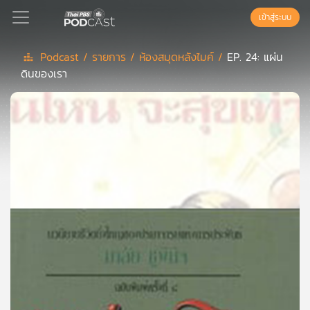
เข้าสู่ระบบ
Podcast /
รายการ /
ห้องสมุดหลังไมค์ /
EP. 24: แผ่น
ดินของเรา
Podcast
เพล
ย์
ลิ
สต์
แนะนำ
เพล
ย์
ลิ
สต์
ของ