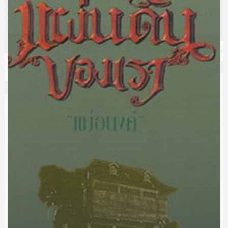
คุณ
เพลง
บทความ
ข่าว
และ
กิจกรรม
เกี่ยว
กับ
เรา