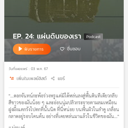
เครือ
ข่าย
วิทยุ
ไทย
พี
EP. 24: แผ่นดินของเรา
บี
เอส
ชื่นชอบ
ฟังรายการ
แผนที่
วันที่เผยแพร่ : 03 พ.ค. 67
วิทยุ
เครือ
เพิ่มในเพลย์ลิสต์
แชร์
ข่าย
"...ดอกจันทน์กะพ้อร่วงพรูแต่มิได้หล่นลงสู่พื้นดินทีเดียวกลีบ
สีขาวของมันน้อย ๆ และอ่อนนุ่มปลิวกระจายตามลมเหมือน
ฝูงผึ้งแตกรังไปตกที่นั้นนิด ที่นี่หน่อย บนพื้นผิวในลำคู เกลื่อน
กลาดอยู่รอบโคนต้น อย่างที่เคยหล่นมาแล้วในชีวิตของมัน..."
แม่อนงค์