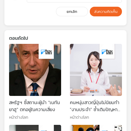
ยกเลิก
ส่งความคิดเห็น
ตอนถัดไป
สหรัฐฯ ชี้สถานะผู้นำ "เนทัน
คนหนุ่มสาวญี่ปุ่นไม่นิยมทำ
ยาฮู" ตกอยู่ในความเสี่ยง
"งานประจำ" ซ้ำเติมปัญหา
สังคมผู้สูงวัย
หน้าต่างโลก
หน้าต่างโลก