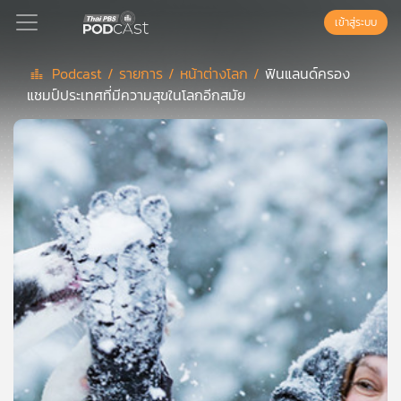
เข้าสู่ระบบ
Podcast /
รายการ /
หน้าต่างโลก /
ฟินแลนด์ครอง
แชมป์ประเทศที่มีความสุขในโลกอีกสมัย
Podcast
เพล
ย์
ลิ
สต์
แนะนำ
เพล
ย์
ลิ
สต์
ของ