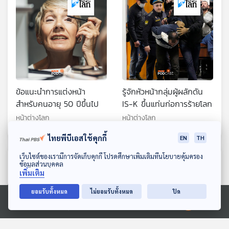
ข้อแนะนำการแต่งหน้า
รู้จักหัวหน้ากลุ่มผู้ผลักดัน
สำหรับคนอายุ 50 ปีขึ้นไป
IS-K ขึ้นแท่นก่อการร้ายโลก
หน้าต่างโลก
หน้าต่างโลก
ไทยพีบีเอสใช้คุกกี้
EN
TH
ดาวน์โหลด Thai PBS Podcast Application
เว็บไซต์ของเรามีการจัดเก็บคุกกี้ โปรดศึกษาเพิ่มเติมที่นโยบายคุ้มครอง
ตอนที่เกี่ยวข้อง
ข้อมูลส่วนบุคคล
เพิ่มเติม
ยอมรับทั้งหมด
ไม่ยอมรับทั้งหมด
ปิด
Ⓒ 2020 องค์การกระจายเสียงและแพร่ภาพสาธารณะแห่งประเทศไทย