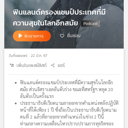
เครือ
ฟินแลนด์ครองแชมป์ประเทศที่มี
ข่าย
วิทยุ
ความสุขในโลกอีกสมัย
ไทย
พี
ชื่นชอบ
ฟังรายการ
บี
เอส
วันที่เผยแพร่ : 22 มี.ค. 67
เพิ่มในเพลย์ลิสต์
แชร์
แผนที่
วิทยุ
เครือ
ฟินแลนด์ครองแชมป์ประเทศที่มีความสุขในโลกอีก
ข่าย
สมัย ส่วนอิสราเอลอันดับร่วง ขณะที่สหรัฐฯ หลุด 20
อันดับเป็นครั้งแรก
ประธานาธิบดีเวียดนามลาออกจากตำแหน่งหลังปฏิบัติ
หน้าที่ได้เพียง 1 ปี ซึ่งถือเป็นประธานาธิบดีเวียดนาม
คนที่ 2 แล้วที่ลาออกจากตำแหน่งในช่วง 2 ปีนี้
ท่ามกลางความเคลื่อนไหวปราบปรามการทุจริตของ