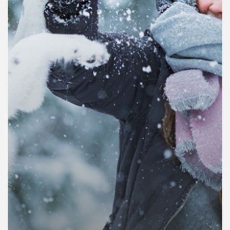
คุณ
เพลง
บทความ
ข่าว
และ
กิจกรรม
เกี่ยว
กับ
เรา