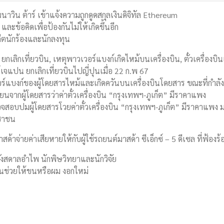
นาวิน ต้าร์ เข้าแจ้งความถูกดูดสกุลเงินดิจิทัล Ethereum
และข้อคิดเพื่อป้องกันไม่ให้เกิดขึ้นอีก
ดีตนักร้องและนักลงทุน
เลิกเที่ยวบิน, เหตุพาวเวอร์แบงก์เกิดไหม้บนเครื่องบิน, ตั๋วเครื่องบ
์เจแปน ยกเลิกเที่ยวบินไปญี่ปุนเมื่อ 22 ก.พ 67
วอร์แบงก์ของผู้โดยสารไหม้และเกิดควันบนเครื่องบินโดยสาร ขณะที่กำ
งเรียนจากผู้โดยสารว่าค่าตั๋วเครื่องบิน “กรุงเทพฯ-ภูเก็ต” มีราคาแพง
 ตรวจสอบปมผู้โดยสารโวยค่าตั๋วเครื่องบิน “กรุงเทพฯ-ภูเก็ต” มีราค
ชาชน
้าจ่ายค่าเสียหายให้กับผู้ใช้รถยนต์มาสด้า ซีเอ็กซ์ – 5 ดีเซล ที่ฟ้องร
ว กังสดาลอำไพ นักพิษวิทยาและนักวิจัย
นช่วยให้ขนหรือผม งอกใหม่