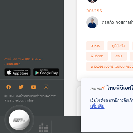
วิทยากร
ดร.แก้ว กังสดาลอ
อาหาร
ภูมิคุ้มกัน
พิษวิทยา
สคบ.
ดาวน์โหลด Thai PBS Podcast
Application
พาวเวอร์แบงก์ระเบิดบนเครื่อ
ไทยพีบีเอสใช
Ⓒ 2020 องค์การกระจายเสียงและแพร่ภาพ
ตอนถัดไป
เว็บไซต์ของเรามีการจัดเก็
สาธารณะแห่งประเทศไทย
เพิ่มเติม