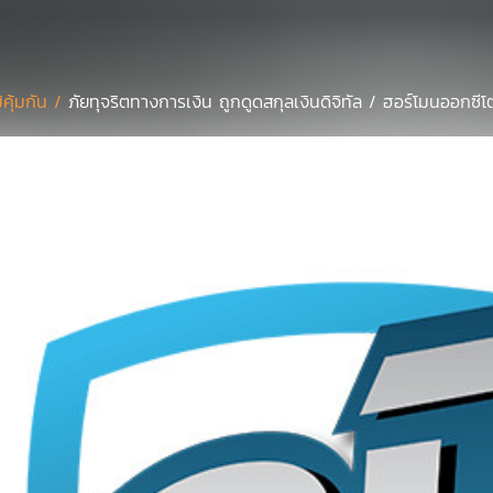
มิคุ้มกัน /
ภัยทุจริตทางการเงิน ถูกดูดสกุลเงินดิจิทัล / ฮอร์โมนออกซี