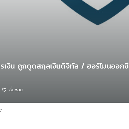
รเงิน ถูกดูดสกุลเงินดิจิทัล / ฮอร์โมนออก
ชื่นชอบ
7