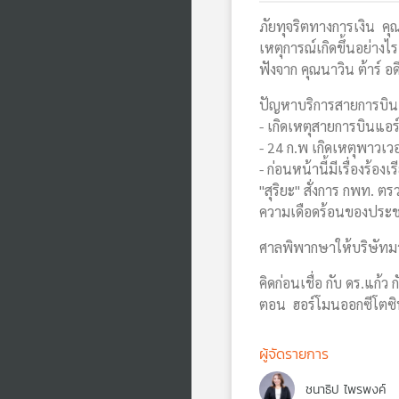
ภัยทุจริตทางการเงิน คุณ
เหตุการณ์เกิดขึ้นอย่างไร 
ฟังจาก คุณนาวิน ต้าร์ อ
ปัญหาบริการสายการบิน ยก
- เกิดเหตุสายการบินแอร
- 24 ก.พ เกิดเหตุพาวเ
- ก่อนหน้านี้มีเรื่องร้อ
"สุริยะ" สั่งการ กพท.
ความเดือดร้อนของประ
ศาลพิพากษาให้บริษัทมาสด
คิดก่อนเชื่อ กับ ดร.แก้
ตอน ฮอร์โมนออกซีโตซิ
ผู้จัดรายการ
ชนาธิป ไพรพงค์