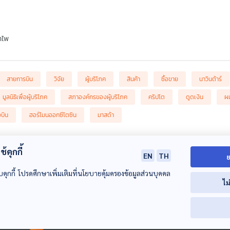
ำไพ
สายการบิน
วิจัย
ผู้บริโภค
สินค้า
ซื้อขาย
นาวินต้าร์
มูลนิธิเพื่อผู้บริโภค
สภาองค์กรของผู้บริโภค
คริปโต
ดูดเงิน
ผ
งบิน
ฮอร์โมนออกซีโตซิน
มาสด้า
้คุกกี้
EN
TH
ย
บคุกกี้ โปรดศึกษาเพิ่มเติมที่นโยบายคุ้มครองข้อมูลส่วนบุคคล
ไม
00:00:00
00:00:00