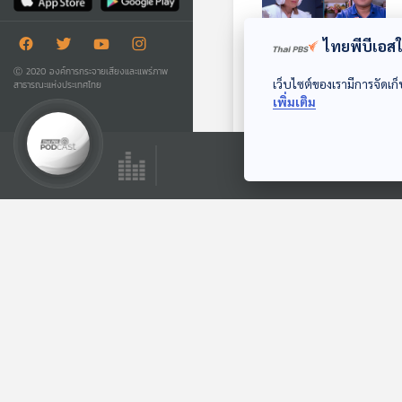
ไทยพีบีเอสใช
Ⓒ 2020 องค์การกระจายเสียงและแพร่ภาพ
เว็บไซต์ของเรามีการจัดเก็
สาธารณะแห่งประเทศไทย
ลูกวัยรุ่น แม่ว้าวุ่นจน
เพิ่มเติม
ใจไม่พองฟู
The Coach (ห้องที่
ปรึกษา)
ตอนที่เกี่ยวข้อง