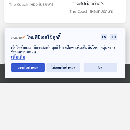
แล้วจะไปต่ออย่างไร
The Coach (ห้องที่ปรึกษา)
The Coach (ห้องที่ปรึกษา)
ตอนที่เกี่ยวข้อง
ไทยพีบีเอสใช้คุกกี้
EN
TH
ดาวน์โหลด Thai PBS Podcast Application
เว็บไซต์ของเรามีการจัดเก็บคุกกี้ โปรดศึกษาเพิ่มเติมที่นโยบายคุ้มครอง
ข้อมูลส่วนบุคคล
เพิ่มเติม
ยอมรับทั้งหมด
ไม่ยอมรับทั้งหมด
ปิด
Ⓒ 2020 องค์การกระจายเสียงและแพร่ภาพสาธารณะแห่งประเทศไทย
EP. 121: คำว่า "ลอง" สำคัญ
EP. 111: เถื่อนอย่างเข้าใจ
อย่างไรกับชีวิตของเต๋อ
บทเรียนจากคนแปลกหน้า
นวพล ? - นวพล ธำรง
ผ่านเลนส์วรรณสิงห์ -
Made My Day วันนี้ดีที่สุด
Made My Day วันนี้ดีที่สุด
รัตนฤทธิ์
วรรณสิงห์ ประเสริฐกุล