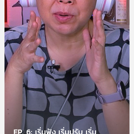
คุณ
เพลง
บทความ
ข่าว
และ
กิจกรรม
เกี่ยว
กับ
เรา
EP. 6: เริ่มฟัง เริ่มปรับ เริ่ม