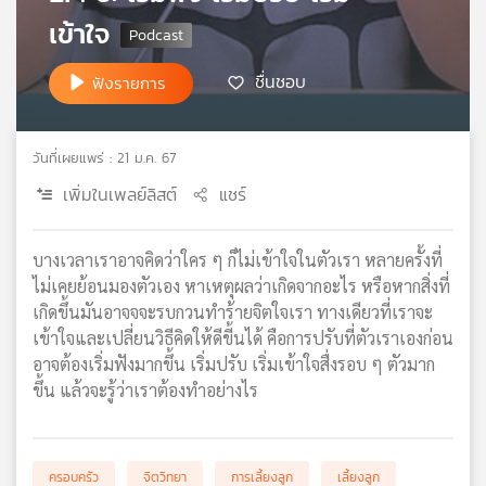
เครือ
เข้าใจ
ข่าย
วิทยุ
ชื่นชอบ
ฟังรายการ
ไทย
พี
บี
วันที่เผยแพร่ : 21 ม.ค. 67
เอส
เพิ่มในเพลย์ลิสต์
แชร์
แผนที่
บางเวลาเราอาจคิดว่าใคร ๆ ก็ไม่เข้าใจในตัวเรา หลายครั้งที่
วิทยุ
ไม่เคยย้อนมองตัวเอง หาเหตุผลว่าเกิดจากอะไร หรือหากสิ่งที่
เครือ
เกิดขึ้นมันอาจจจะรบกวนทำร้ายจิตใจเรา ทางเดียวที่เราจะ
ข่าย
เข้าใจและเปลี่ยนวิธีคิดให้ดีขี้นได้ คือการปรับที่ตัวเราเองก่อน
อาจต้องเริ่มฟังมากขึ้น เริ่มปรับ เริ่มเข้าใจสื่งรอบ ๆ ตัวมาก
ขึ้น แล้วจะรู้ว่าเราต้องทำอย่างไร
ครอบครัว
จิตวิทยา
การเลี้ยงลูก
เลี้ยงลูก