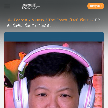
เข้าสู่ระบบ
Podcast /
รายการ /
The Coach (ห้องที่ปรึกษา) /
EP.
6: เริ่มฟัง เริ่มปรับ เริ่มเข้าใจ
Podcast
เพล
ย์
ลิ
สต์
แนะนำ
เพล
ย์
ลิ
สต์
ของ