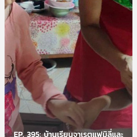
คุณ
เพลง
บทความ
ข่าว
และ
กิจกรรม
เกี่ยว
กับ
เรา
EP. 395: บ้านเรียนจาเรตแฟมิลี่และ