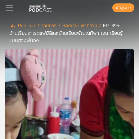
เข้าสู่ระบบ
Podcast /
รายการ /
ห้องเรียนฟ้ากว้าง /
EP. 395:
บ้านเรียนจาเรตแฟมิลี่และบ้านเรียนพัณณ์ทิพา เจน เรียนรู้
Podcast
แบบสองพี่น้อง
เพล
ย์
ลิ
สต์
แนะนำ
เพล
ย์
ลิ
สต์
ของ