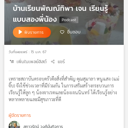
บ้านเรียนพัณณ์ทิพา เจน เรียนรู้
เครือ
ข่าย
แบบสองพี่น้อง
วิทยุ
ไทย
พี
ชื่นชอบ
ฟังรายการ
บี
เอส
วันที่เผยแพร่ : 15 ม.ค. 67
เพิ่มในเพลย์ลิสต์
แชร์
แผนที่
วิทยุ
เครือ
เพราะสถาบันครอบครัวคือสิ่งที่สำคัญ คุณสุมาลา หนูแสง (แม่
ข่าย
จิ๊บ) จึงใช้ช่วงเวลาที่มีร่วมกัน ในการเสริมสร้างกระบวนการ
เรียนรู้ให้ลูก ๆ น้องจาเรตและน้องเจนนินทร์ ได้เรียนรู้อย่าง
หลากหลายและมีสุขภาวะที่ดี
ผู้จัดรายการ
สกาวรัตน์ วงศ์มั่นกิจการ