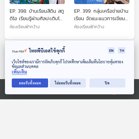
EP. 398: บ้านเรียนสีดิน สตู
EP. 399: กลุ่มเครือข่ายบ้าน
ดิโอ เรียนรู้ผ่านศิลปะเติบโต
เรียน จัดแนะแนวการเขียน
อย่างเป็นธรรมชาติ
แผนการศึกษาฟรีให้ผู้สนใจ
ห้องเรียนฟ้ากว้าง
ห้องเรียนฟ้ากว้าง
ไทยพีบีเอสใช้คุกกี้
EN
TH
ตอนที่เกี่ยวข้อง
ดาวน์โหลด Thai PBS Podcast Application
เว็บไซต์ของเรามีการจัดเก็บคุกกี้ โปรดศึกษาเพิ่มเติมที่นโยบายคุ้มครอง
ข้อมูลส่วนบุคคล
เพิ่มเติม
ยอมรับทั้งหมด
ไม่ยอมรับทั้งหมด
ปิด
Ⓒ 2020 องค์การกระจายเสียงและแพร่ภาพสาธารณะแห่งประเทศไทย
EP. 144: "ช่องแคบฮอร์มุซ"
EP. 126: เจาะเบื้องหลัง
เดือด ? "ทรัมป์" ประกาศยึด
"ทนายปีศาจ" ฟีเวอร์ "ภาพ
- เก็บค่าผ่านทาง
สะท้อน" สังคมไทย ?
ตอบโจทย์
ตอบโจทย์