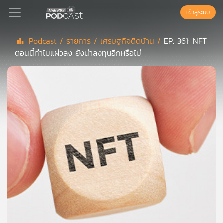
เข้าสู่ระบบ
Podcast /
รายการ /
เศรษฐกิจติดบ้าน /
EP. 361: NFT
ตอนนี้ทำไมแผ่วลง ยังน่าลงทุนอีกหรือไม่
Podcast
เพล
ย์
ลิ
สต์
แนะนำ
เพล
ย์
ลิ
สต์
ของ