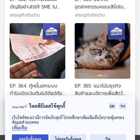
บัญชีอย่างไรให้ SME ไป
อุตสาหกรรมคอนเสิร์ตใน
รอด
ประเทศไทย
เศรษฐกิจติดบ้าน
เศรษฐกิจติดบ้าน
EP. 364: กู้หนี้นอกระบบ
EP. 365: แนวโน้มธุรกิจ
ทำไมเปิดเงินต้นไม่ได้แต่ต้อง
สินค้าและบริการเพื่อสัตว์
จ่ายดอกเบี้ยบาน
เลี้ยง จากเทรนด์เลี้ยงสัตว์
เศรษฐกิจติดบ้าน
เศรษฐกิจติดบ้าน
ไทยพีบีเอสใช้คุกกี้
EN
TH
เป็นลูก
ดาวน์โหลด Thai PBS Podcast Application
เว็บไซต์ของเรามีการจัดเก็บคุกกี้ โปรดศึกษาเพิ่มเติมที่นโยบายคุ้มครอง
ข้อมูลส่วนบุคคล
ตอนที่เกี่ยวข้อง
เพิ่มเติม
ยอมรับทั้งหมด
ไม่ยอมรับทั้งหมด
ปิด