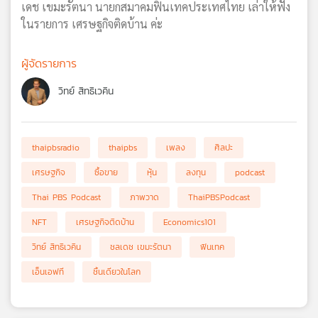
เดช เขมะรัตนา นายกสมาคมฟินเทคประเทศไทย เล่าให้ฟัง
ในรายการ เศรษฐกิจติดบ้าน ค่ะ
ผู้จัดรายการ
วิทย์ สิทธิเวคิน
thaipbsradio
thaipbs
เพลง
ศิลปะ
เศรษฐกิจ
ซื้อขาย
หุ้น
ลงทุน
podcast
Thai PBS Podcast
ภาพวาด
ThaiPBSPodcast
NFT
เศรษฐกิจติดบ้าน
Economics101
วิทย์ สิทธิเวคิน
ชลเดช เขมะรัตนา
ฟินเทค
เอ็นเอฟที
ชิ้นเดียวในโลก