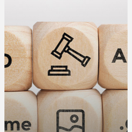
คุณ
เพลง
บทความ
ข่าว
และ
กิจกรรม
เกี่ยว
กับ
เรา