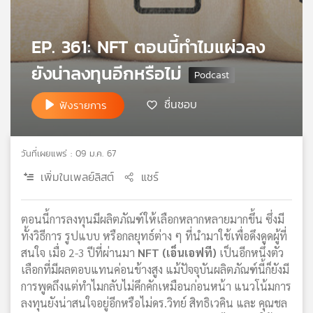
เครือ
ข่าย
EP. 361: NFT ตอนนี้ทำไมแผ่วลง
วิทยุ
ไทย
ยังน่าลงทุนอีกหรือไม่
พี
บี
ชื่นชอบ
ฟังรายการ
เอส
วันที่เผยแพร่ : 09 ม.ค. 67
แผนที่
วิทยุ
เพิ่มในเพลย์ลิสต์
แชร์
เครือ
ข่าย
ตอนนี้การลงทุนมีผลิตภัณฑ์ให้เลือกหลากหลายมากขึ้น ซึ่งมี
ทั้งวิธีการ รูปแบบ หรือกลยุทธ์ต่าง ๆ ที่นำมาใช้เพื่อดึงดูดผู้ที่
สนใจ เมื่อ 2-3 ปีที่ผ่านมา
NFT (เอ็นเอฟที)
เป็นอีกหนึ่งตัว
เลือกที่มีผลตอบแทนค่อนข้างสูง แม้ปัจจุบันผลิตภัณฑ์นี้ก็ยังมี
การพูดถึงแต่ทำไมกลับไม่คึกคักเหมือนก่อนหน้า แนวโน้มการ
ลงทุนยังน่าสนใจอยู่อีกหรือไม่ดร.วิทย์ สิทธิเวคิน และ คุณชล