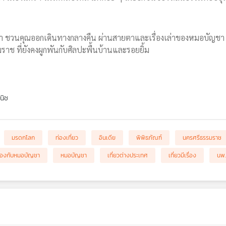
ญชา ชวนคุณออกเดินทางกลางคืน ผ่านสายตาและเรื่องเล่าของหมอบัญชา ใน
าช ที่ยังคงผูกพันกับศิลปะพื้นบ้านและรอยยิ้ม
นิช
มรดกโลก
ท่องเที่ยว
อินเดีย
พิพิธภัณฑ์
นครศรีธรรมราช
เรื่องกับหมอบัญชา
หมอบัญชา
เที่ยวต่างประเทศ
เที่ยวมีเรื่อง
นพ.