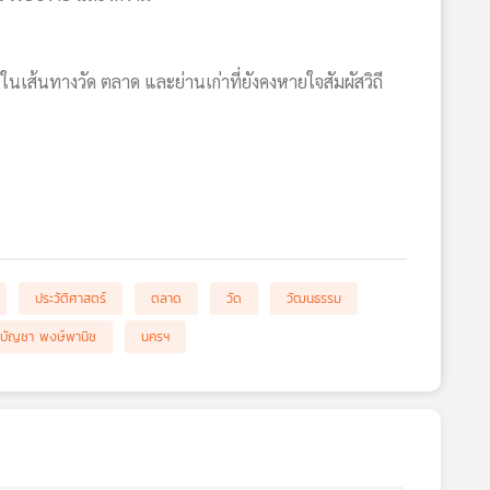
เส้นทางวัด ตลาด และย่านเก่าที่ยังคงหายใจสัมผัสวิถี
ประวัติศาสตร์
ตลาด
วัด
วัฒนธรรม
บัญชา พงษ์พานิช
นครฯ