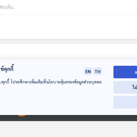
้คุกกี้
EN
TH
ย
บคุกกี้ โปรดศึกษาเพิ่มเติมที่นโยบายคุ้มครองข้อมูลส่วนบุคคล
ไม
27:29
27:29
2
00:00:00
00:00:00
EP. 264: กาฐมาณฑุ
EP. 265: เกือบได้ฝาก
EP. 266: สู่ทิเบ
ก่อนข้ามขอบสู่ทิเบต
ชีวิตไว้ที่เอเวอเรสต์
หลังคาโลก ที่สั
ดินแดนแห่งปัน
เที่ยวมีเรื่อง กับหมอ
เที่ยวมีเรื่อง กับหมอ
เที่ยวมีเรื่อง กับห
ลามะที่สลับซับซ
บัญชา
บัญชา
บัญชา