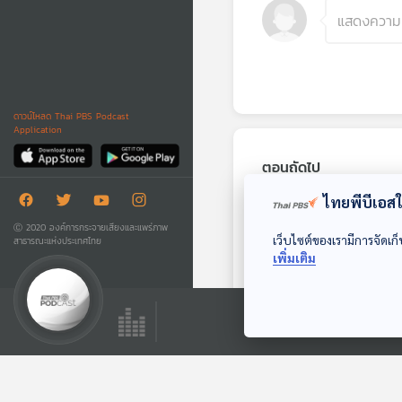
ดาวน์โหลด Thai PBS Podcast
Application
ตอนถัดไป
ไทยพีบีเอสใช
Ⓒ 2020 องค์การกระจายเสียงและแพร่ภาพ
เว็บไซต์ของเรามีการจัดเก็
สาธารณะแห่งประเทศไทย
เพิ่มเติม
27:29
EP. 263: เที่ยววัดทั่ว
ไทยวิถีใหม่มีธรรมาภิ
บาล
เที่ยวมีเรื่อง กับหมอ
บัญชา