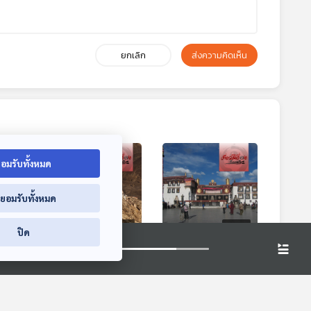
ยกเลิก
ส่งความคิดเห็น
อมรับทั้งหมด
่ยอมรับทั้งหมด
7:29
27:29
27:29
ปิด
ต
EP. 267: สู่ทิเบต
EP. 268: ที่สุดของ
กยะ
หลังคาโลก ที่ชิกัตเซ
ศรัทธาทิเบต ณ มหา
เชน
กยันต์เซ ดินแดนแห่ง
วิหารโจคัง
มอ
เที่ยวมีเรื่อง กับหมอ
เที่ยวมีเรื่อง กับหมอ
้อน
ปันเชนลามะ
บัญชา
บัญชา