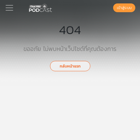
เข้าสู่ระบบ
404
Podcast
ขออภัย ไม่พบหน้าเว็ปไซต์ที่คุณต้องการ
เพล
ย์
กลับหน้าแรก
ลิ
สต์
แนะนำ
เพล
ย์
ลิ
สต์
ของ