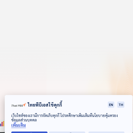
คุณ
เพลง
บทความ
ข่าว
และ
กิจกรรม
เกี่ยว
ไทยพีบีเอสใช้คุกกี้
EN
TH
กับ
ดาวน์โหลด Thai PBS Podcast Application
เว็บไซต์ของเรามีการจัดเก็บคุกกี้ โปรดศึกษาเพิ่มเติมที่นโยบายคุ้มครอง
เรา
ข้อมูลส่วนบุคคล
เพิ่มเติม