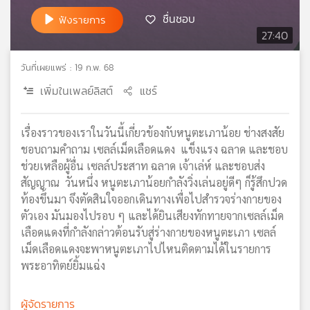
เครือ
ชื่นชอบ
ฟังรายการ
ข่าย
27:40
วิทยุ
ไทย
วันที่เผยแพร่ : 19 ก.พ. 68
พี
เพิ่มในเพลย์ลิสต์
แชร์
บี
เอส
เรื่องราวของเราในวันนี้เกี่ยวข้องกับหนูตะเภาน้อย ช่างสงสัย
ชอบถามคำถาม เซลล์เม็ดเลือดแดง แข็งแรง ฉลาด และชอบ
แผนที่
ช่วยเหลือผู้อื่น เซลล์ประสาท ฉลาด เจ้าเล่ห์ และชอบส่ง
วิทยุ
สัญญาณ วันหนึ่ง หนูตะเภาน้อยกำลังวิ่งเล่นอยู่ดีๆ ก็รู้สึกปวด
เครือ
ท้องขึ้นมา จึงตัดสินใจออกเดินทางเพื่อไปสำรวจร่างกายของ
ข่าย
ตัวเอง มันมองไปรอบ ๆ และได้ยินเสียงทักทายจากเซลล์เม็ด
เลือดแดงที่กำลังกล่าวต้อนรับสู่ร่างกายของหนูตะเภา เซลล์
เม็ดเลือดแดงจะพาหนูตะเภาไปไหนติดตามได้ในรายการ
พระอาทิตย์ยิ้มแฉ่ง
ผู้จัดรายการ