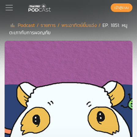
เข้าสู่ระบบ
Podcast /
รายการ /
พระอาทิตย์ยิ้มแฉ่ง /
EP. 1851: หนู
ตะเภากับการผจญภัย
Podcast
เพล
ย์
ลิ
สต์
แนะนำ
เพล
ย์
ลิ
สต์
ของ