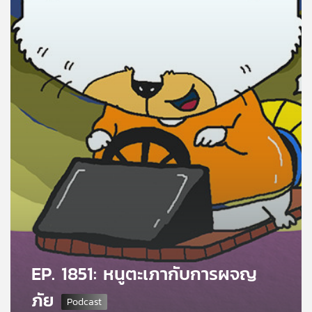
คุณ
เพลง
บทความ
ข่าว
และ
กิจกรรม
เกี่ยว
กับ
EP. 1851: หนูตะเภากับการผจญ
เรา
ภัย