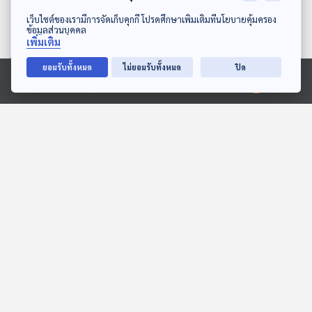
ดาวน์โหลด Thai PBS Podcast Application
เว็บไซต์ของเรามีการจัดเก็บคุกกี้ โปรดศึกษาเพิ่มเติมที่นโยบายคุ้มครอง
ข้อมูลส่วนบุคคล
เพิ่มเติม
ยอมรับทั้งหมด
ไม่ยอมรับทั้งหมด
ปิด
27:40
27:40
Ⓒ 2020 องค์การกระจายเสียงและแพร่ภาพสาธารณะแห่งประเทศไทย
เพื่อนใหม่ของหนามแหลม
EP. 1996: ทำไมสัตว์ป่าไม่
แปรงฟัน...แต่ฟันไม่ผุ
สื่อเสียงนิทาน : นิทานเด็กเล็ก
พระอาทิตย์ยิ้มแฉ่ง
27:40
27:40
EP. 2: ล่องไพร พราย
EP. 215: ไข่มุก อัญมณีแห่ง