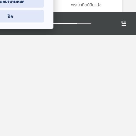
่ยอมรับทั้งหมด
พระอาทิตย์ยิ้มแฉ่ง
พระอาทิตย์ยิ้มแฉ่ง
ปิด
8:22
28:22
28:22
 ของ
จิ้งจอกจอมเก่ง ผู้ไม่
EP. 1962: ดินสอ 1
เคยพลาด
แท่ง เขียนได้เยอะแค่
ไหน
สื่อเสียงนิทาน : นิทาน
พระอาทิตย์ยิ้มแฉ่ง
เด็กเล็ก