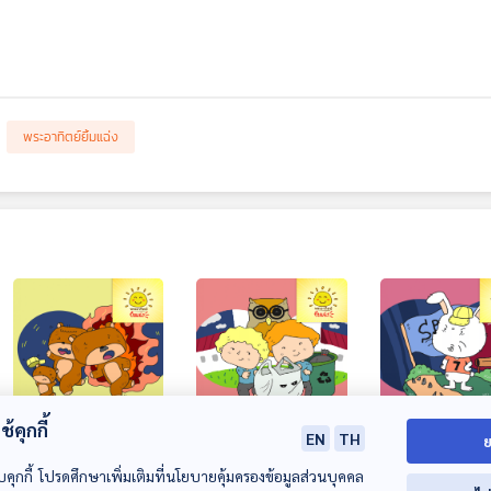
พระอาทิตย์ยิ้มแฉ่ง
28:22
28:22
2
้คุกกี้
EN
TH
ย
EP. 1693: ครอบครัว
EP. 1694: ปีศาจถุง
EP. 1695: กระต่า
หมีหนีไฟไหม้
พลาสติก
โกง
บคุกกี้ โปรดศึกษาเพิ่มเติมที่นโยบายคุ้มครองข้อมูลส่วนบุคคล