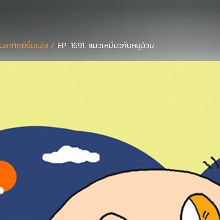
ะอาทิตย์ยิ้มแฉ่ง /
EP. 1691: แมวเหมียวกับหมูอ้วน