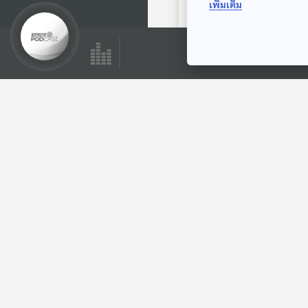
เพิ่มเติม
พระอาทิตย์ยิ้มแฉ่ง
ตอนที่เกี่ยวข้อง
28:22
EP. 2028: ทำไมไข่
หอยเชอรี่... ถึงเป็น
สีชมพูจี๊ด
พระอาทิตย์ยิ้มแฉ่ง