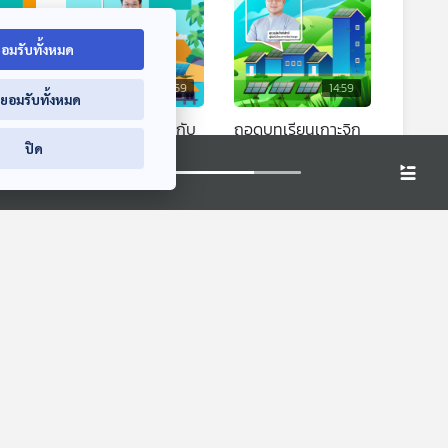
อมรับทั้งหมด
4:59
14:59
14:59
่ยอมรับทั้งหมด
ับ
ชาร์จไฟให้เกาะจิกกับ
ถอดบทเรียนเกาะจิก
ปิด
ไทย
ReCharge
เพื่อขยายโมเดล
พลังงานสะอาด
สะอาด Podcast
สะอาด Podcast
4:59
14:59
14:59