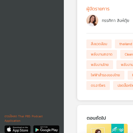
ผู้จัดรายการ
ทรรศิกา สิงห์ตุ้ย
สิ่งแวดล้อม
thailand
พลังงานสะอาด
Clea
พลังงานไทย
พลังงานย
ไฟฟ้าสำรองของไทย
ดร.อารีพร
ปลดล็อคไฟ
ดาวน์โหลด Thai PBS Podcast
ตอนถัดไป
Application