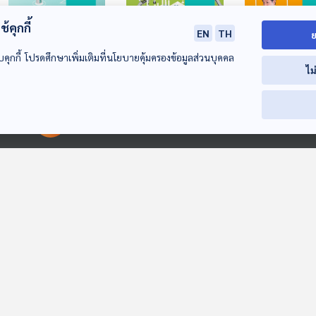
้คุกกี้
EN
TH
ย
บคุกกี้ โปรดศึกษาเพิ่มเติมที่นโยบายคุ้มครองข้อมูลส่วนบุคคล
14:59
14:59
1
ไม
Microgrid ทางเลือก
บทบาทโรงไฟฟ้า
FiT & Adder ก
การใช้ไฟฟ้าของ
ขนาดเล็ก ในวันที่
อนาคตพลังงาน
00:00:00
00:00:00
ชุมชน
อุตสาหกรรมไทย
สะอาด Podcast
สะอาด Podcast
สะอาด Podcast
ต้องการไฟสะอาด
14:59
14:59
1