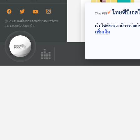
ไทยพีบีเอสใช
Ⓒ 2020 องค์การกระจายเสียงและแพร่ภาพ
เว็บไซต์ของเรามีการจัดเก็
สาธารณะแห่งประเทศไทย
14:59
เพิ่มเติม
หนทางปรับ
โครงสร้างราคา และ
อนาคตกองทุนน้ำมัน
สะอาด Podcast
ตอนที่เกี่ยวข้อง
14:59