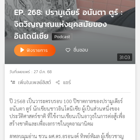
เครือ
EP. 268: ปรามูเดียร์ อนันตา ตูร์ :
ข่าย
วิทยุ
จิตวิญญาณแห่งยุคสมัยของ
ไทย
อินโดนีเซีย
พี
บี
เอส
ชื่นชอบ
ฟังรายการ
31:03
แผนที่
วันที่เผยแพร่ : 27 มี.ค. 68
วิทยุ
เพิ่มในเพลย์ลิสต์
แชร์
เครือ
ข่าย
ปี 2568 เป็นวาระครบรอบ 100 ปีชาตกาลของปรามูเดียร์
อนันตา ตูร์ นักเขียนชาวอินโดนีเซีย ผู้เป็นส่วนหนึ่งของ
ประวัติศาสตร์ชาติ ที่ใช้งานเขียนเป็นอาวุธในการต่อสู้เพื่อ
สร้างชาติและเพื่อเอกราชในยุคอาณานิคม
#หลบมุมอ่าน ชวน ผศ.ดร.อรอนงค์ ทิพย์พิมล ผู้เชี่ยวชาญ