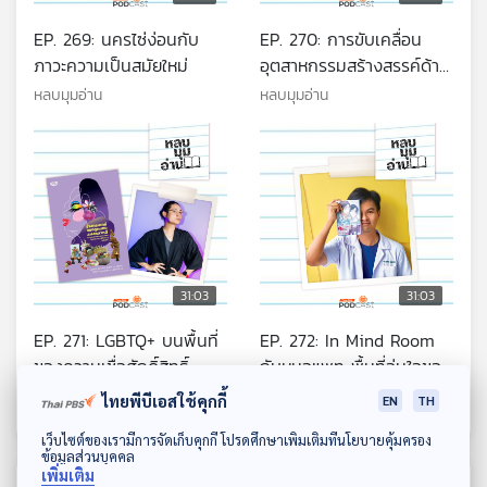
EP. 269: นครไซ่ง่อนกับ
EP. 270: การขับเคลื่อน
ภาวะความเป็นสมัยใหม่
อุตสาหกรรมสร้างสรรค์ด้าน
หนังสือของไทย
หลบมุมอ่าน
หลบมุมอ่าน
31:03
31:03
EP. 271: LGBTQ+ บนพื้นที่
EP. 272: In Mind Room
ของความเชื่อศักดิ์สิทธิ์
กับหมอแพท พื้นที่อุ่นใจของ
นักอ่าน
หลบมุมอ่าน
หลบมุมอ่าน
ไทยพีบีเอสใช้คุกกี้
EN
TH
ดาวน์โหลด Thai PBS Podcast Application
เว็บไซต์ของเรามีการจัดเก็บคุกกี้ โปรดศึกษาเพิ่มเติมที่นโยบายคุ้มครอง
ข้อมูลส่วนบุคคล
เพิ่มเติม