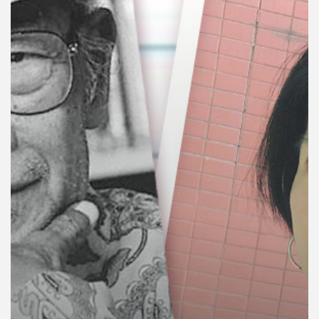
คุณ
เพลง
บทความ
ข่าว
และ
กิจกรรม
เกี่ยว
กับ
เรา