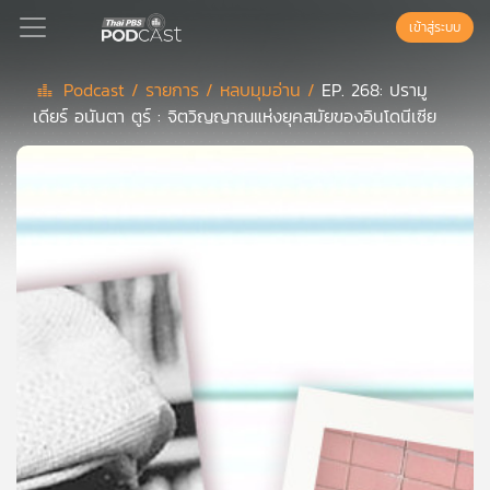
เข้าสู่ระบบ
Podcast /
รายการ /
หลบมุมอ่าน /
EP. 268: ปรามู
เดียร์ อนันตา ตูร์ : จิตวิญญาณแห่งยุคสมัยของอินโดนีเซีย
Podcast
เพล
ย์
ลิ
สต์
แนะนำ
เพล
ย์
ลิ
สต์
ของ