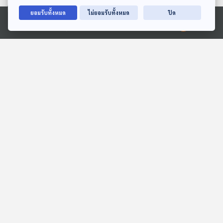
ตอนที่เกี่ยวข้อง
ยอมรับทั้งหมด
ไม่ยอมรับทั้งหมด
ปิด
Ⓒ 2020 องค์การกระจายเสียงและแพร่ภาพสาธารณะแห่งประเทศไทย
31:03
31:03
EP. 4: ล่องไพร พราย
EP. 293: สดับสรรพเสียง:
ตะเคียน
ดนตรีดิจิทัลในพิธีสวดโซฮา
อารตี
ห้องสมุดหลังไมค์
หลบมุมอ่าน