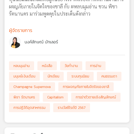
ผจญภัยภายในจิตใจของชาลี กับ #หลบมุมอ่าน ชวน พิชา
รัตนานคร มาร่วมพูดคุยในประเด็นดังกล่าว
ผู้จัดรายการ
นงค์ลักษณ์ บัทเลอร์
หลบมุมอ่าน
หนังสือ
วัยทำงาน
การอ่าน
มนุษย์เงินเดือน
นักเขียน
ระบบทุนนิยม
คนธรรมดา
Champagne Supernova
การผจญภัยภายในจิตใจของชาลี
พิชา รัตนานคร
Capitalism
การฆ่าตัวตายเชิงสัญลักษณ์
การปฏิวัติอุตสาหกรรม
รางวัลซีไรต์ปี 2567