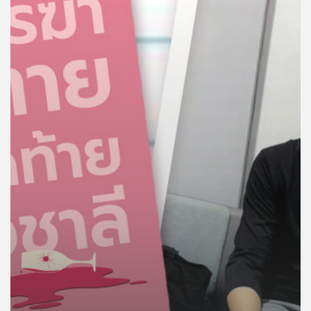
คุณ
เพลง
บทความ
ข่าว
และ
กิจกรรม
เกี่ยว
กับ
เรา