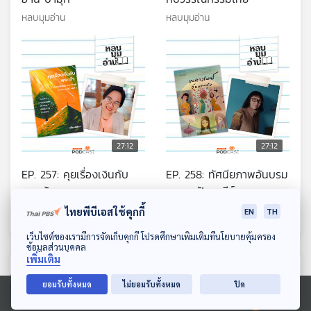
หลบมุมอ่าน
หลบมุมอ่าน
27:12
27:12
EP. 257: คุยเรื่องเงินกับ
EP. 258: ทัศนียภาพอันบรม
พระเจ้า
สุขของปันนารีย์
หลบมุมอ่าน
หลบมุมอ่าน
ไทยพีบีเอสใช้คุกกี้
EN
TH
ดาวน์โหลด Thai PBS Podcast Application
เว็บไซต์ของเรามีการจัดเก็บคุกกี้ โปรดศึกษาเพิ่มเติมที่นโยบายคุ้มครอง
ข้อมูลส่วนบุคคล
เพิ่มเติม
ตอนที่เกี่ยวข้อง
ยอมรับทั้งหมด
ไม่ยอมรับทั้งหมด
ปิด
Ⓒ 2020 องค์การกระจายเสียงและแพร่ภาพสาธารณะแห่งประเทศไทย