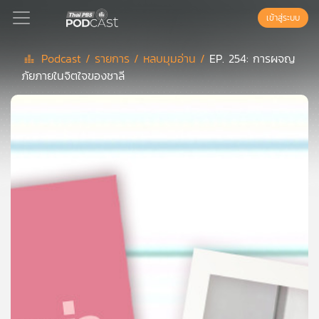
เข้าสู่ระบบ
Podcast /
รายการ /
หลบมุมอ่าน /
EP. 254: การผจญ
ภัยภายในจิตใจของชาลี
Podcast
เพล
ย์
ลิ
สต์
แนะนำ
เพล
ย์
ลิ
สต์
ของ