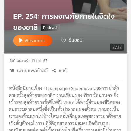
เครือ
ข่าย
EP. 254: การผจญภัยภายในจิตใจ
วิทยุ
ของชาลี
ไทย
พี
บี
ชื่นชอบ
ฟังรายการ
เอส
27:12
วันที่เผยแพร่ : 19 ธ.ค. 67
แผนที่
เพิ่มในเพลย์ลิสต์
แชร์
วิทยุ
เครือ
ข่าย
หนังสือนิยายเรื่อง “Champagne Supernova และการฆ่าตัว
ตายครั้งสุดท้ายของชาลี” งานเขียนของ พิชา รัตนานคร ซึ่ง
เข้ารอบสุดท้ายรางวัลซีไรต์ปี 2567 ได้พาผู้อ่านมองชีวิตของ
คนธรรมดาคนหนึ่งซึ่งเป็นตัวประกอบของสังคม เรามองเห็น
เรามองข้ามเขาไปบ้างไหม อะไรคือมูลเหตุของการฆ่าตัวตาย
เชิงสัญลักษณ์ การปฏิวัติอุตสาหกรรมสมคบคิดกับระบบ
ทุนนิยมและส่งผลต่อผู้คนอย่างไร ฟังเรื่องราวเหล่านี้ผ่านการ