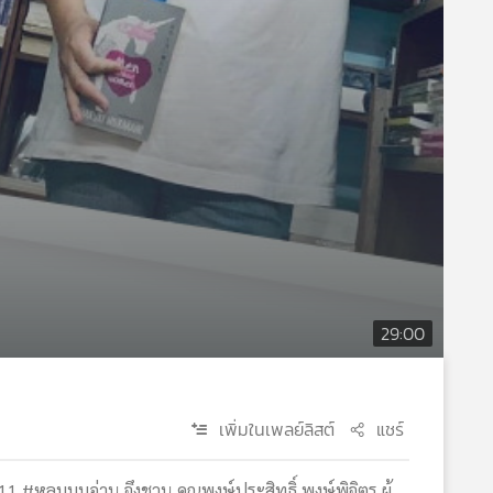
29:00
เพิ่มในเพลย์ลิสต์
แชร์
11 #หลบมุมอ่าน จึงชวน คุณพงษ์ประสิทธิ์ พงษ์พิจิตร ผู้