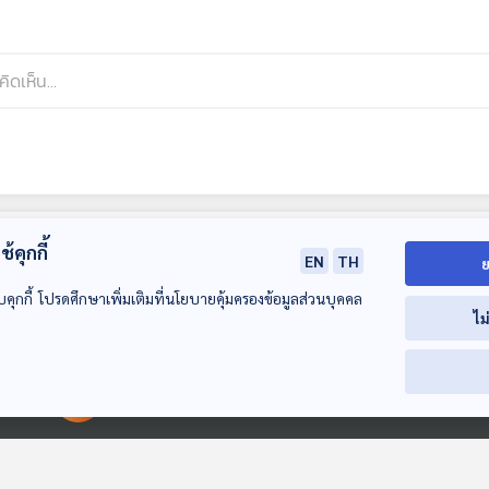
้คุกกี้
EN
TH
ย
บคุกกี้ โปรดศึกษาเพิ่มเติมที่นโยบายคุ้มครองข้อมูลส่วนบุคคล
ไม
00:00:00
00:00:00
29:00
29:00
2
EP. 245: Learning
EP. 246: ลำนำจ้าว
EP. 247: ห้องส
Field Studio การ
สังเวียน
ผีเสื้อ