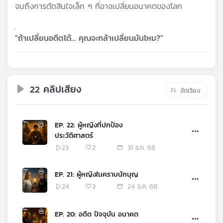
จนถึงการตัดสินใจเล็ก ๆ ที่อาจเปลี่ยนอนาคตของโลก
เครือ
ข่าย
.
วิทยุ
"ถ้าเปลี่ยนอดีตได้… คุณจะกล้าเปลี่ยนมันไหม?"
ไทย
พี
บี
เอส
22 คลิปเสียง
จัดเรียง
แผนที่
วิทยุ
EP. 22: ผู้หญิงที่ปกป้อง
เครือ
ประวัติศาสตร์
ข่าย
23
2
31 ธ.ค. 68
EP. 21: ผู้หญิงในคราบนักบุญ
24
3
24 ธ.ค. 68
EP. 20: อดีต ปัจจุบัน อนาคต