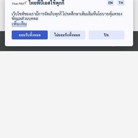
ไทยพีบีเอสใช้คุกกี้
EN
TH
ดาวน์โหลด Thai PBS Podcast Application
EP. 4: นครปอมเปอี วิถีชีวิตก่อน
เว็บไซต์ของเรามีการจัดเก็บคุกกี้ โปรดศึกษาเพิ่มเติมที่นโยบายคุ้มครอง
ข้อมูลส่วนบุคคล
เลือนหาย
เพิ่มเติม
26
4
26 ส.ค. 68
ยอมรับทั้งหมด
ไม่ยอมรับทั้งหมด
ปิด
EP. 3: อาณาจักรมายาและการ
Ⓒ 2020 องค์การกระจายเสียงและแพร่ภาพสาธารณะแห่งประเทศไทย
บูชายัญ
26
4
20 ส.ค. 68
พอตคาสต์ที่เกี่ยวข้อง