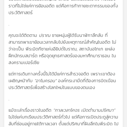
คุณ
ราวที่ไม่ใช่แค่การย้อนอดีต แต่คือการท้าทายชะตากรรมของทั้ง
ประวัติศาสตร์
เพลง
.
คุณจะได้ติดตาม
ปราณ
ชายหนุ่มผู้ได้รับนาฬิกาลึกลับ ที่
สามารถพาเขาย้อนเวลากลับไปยังเหตุการณ์สำคัญในอดีต ไม่
บทความ
ว่าจะเป็น พีระมิดกีซาแห่งอียิปต์โบราณ, สถาบันอโกเก แหล่ง
ฝึกนักรบสปาร์ต หรือจุดยุทธศาสตร์ของมหาศึกมาราธอน ใน
สงครามเปอร์เซีย
ข่าว
และ
แต่การเดินทางครั้งนี้ไม่ได้มีแค่การสำรวจอดีต เพราะเขาต้อง
กิจกรรม
เผชิญหน้ากับ
"อาโนครอน"
องค์กรเงามืดที่ต้องการบิดเบือน
ประวัติศาสตร์เพื่อสร้างโลกใหม่ในแบบของตนเอง
.
เกี่ยว
กับ
แม้จะเล่าเรื่องราวในอดีต
“กาลเวลาโคจร เปิดตำนานปริศนา”
เรา
ไม่ใช่แค่บทเรียนประวัติศาสตร์ทั่วไป แต่คือการเปิดประตูสู่ความ
ลับที่ซ่อนอยู่ภายใต้กาลเวลา ตั้งแต่ปริศนาที่ฝังลึกในพีระมิด ไป