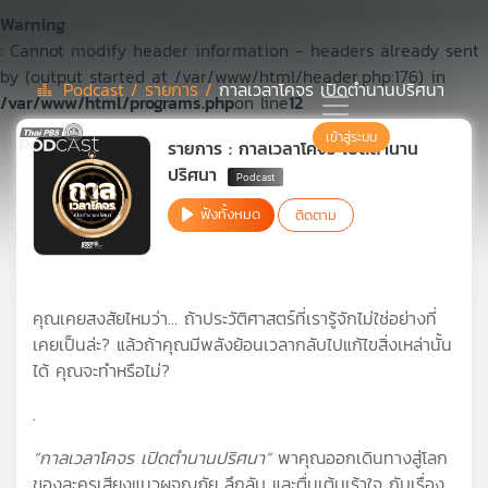
Warning
: Cannot modify header information - headers already sent
by (output started at /var/www/html/header.php:176) in
Podcast /
รายการ /
กาลเวลาโคจร เปิดตำนานปริศนา
/var/www/html/programs.php
on line
12
Podcast
เข้าสู่ระบบ
รายการ : กาลเวลาโคจร เปิดตำนาน
ปริศนา
เพล
ฟังทั้งหมด
ติดตาม
ย์
ลิ
สต์
แนะนำ
คุณเคยสงสัยไหมว่า… ถ้าประวัติศาสตร์ที่เรารู้จักไม่ใช่อย่างที่
เคยเป็นล่ะ? แล้วถ้าคุณมีพลังย้อนเวลากลับไปแก้ไขสิ่งเหล่านั้น
ได้ คุณจะทำหรือไม่?
เพล
ย์
.
ลิ
สต์
“กาลเวลาโคจร เปิดตำนานปริศนา”
พาคุณออกเดินทางสู่โลก
ของ
ของละครเสียงแนวผจญภัย ลึกลับ และตื่นเต้นเร้าใจ กับเรื่อง