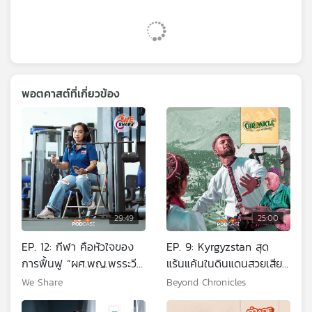
พอตคาสต์ที่เกี่ยวข้อง
29:49
25:00
EP. 12: กีฬา คือหัวใจของ
EP. 9: Kyrgyzstan สุด
การฟื้นฟู “ผศ.พญ.พรระวี
แร้นแค้นในดินแดนสวยเสียด
เพียรผดุงรัชต์”
ฟ้าที่ปามีร์
We Share
Beyond Chronicles