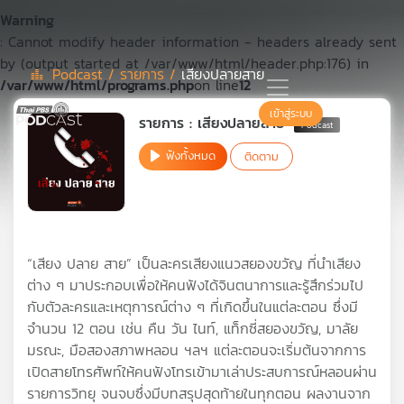
Warning
: Cannot modify header information - headers already sent
by (output started at /var/www/html/header.php:176) in
Podcast /
รายการ /
เสียงปลายสาย
/var/www/html/programs.php
on line
12
Podcast
เข้าสู่ระบบ
รายการ : เสียงปลายสาย
ฟังทั้งหมด
ติดตาม
เพล
ย์
ลิ
สต์
แนะนำ
“เสียง ปลาย สาย” เป็นละครเสียงแนวสยองขวัญ ที่นำเสียง
ต่าง ๆ มาประกอบเพื่อให้คนฟังได้จินตนาการและรู้สึกร่วมไป
กับตัวละครและเหตุการณ์ต่าง ๆ ที่เกิดขึ้นในแต่ละตอน ซึ่งมี
เพล
จำนวน 12 ตอน เช่น คืน วัน ไนท์, แท็กซี่สยองขวัญ, มาลัย
ย์
มรณะ, มือสองสภาพหลอน ฯลฯ แต่ละตอนจะเริ่มต้นจากการ
ลิ
สต์
เปิดสายโทรศัพท์ให้คนฟังโทรเข้ามาเล่าประสบการณ์หลอนผ่าน
ของ
รายการวิทยุ จนจบซึ่งมีบทสรุปสุดท้ายในทุกตอน ผลงานจาก