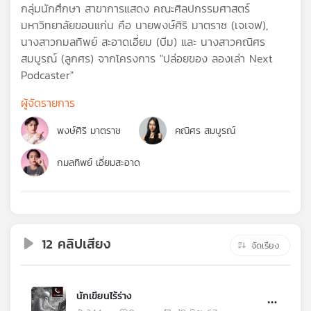
คุณ
กลุ่มนักศึกษา สาขาการแสดง คณะศิลปกรรมศาสตร์
มหาวิทยาลัยขอนแก่น คือ นายพงษ์ศิริ มาตราช (เจเจฟ),
นางสาวกมลทิพย์ สะอาดเอี่ยม (บีม) และ นางสาวคณิศร
เพลง
สมบูรณ์ (ลูกศร) จากโครงการ "ปล่อยของ ลองเล่า Next
Podcaster"
ผู้จัดรายการ
บทความ
พงษ์ศิริ มาตราช
คณิศร สมบูรณ์
ข่าว
กมลทิพย์ เอี่ยมสะอาด
และ
กิจกรรม
12 คลิปเสียง
เกี่ยว
จัดเรียง
กับ
เรา
นักเขียนไร้ร่าง