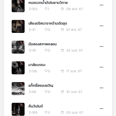
หมอนวดน้ำมันในยามวิกาล
103
1
08 พ.ค. 67
เสียงปริศนาจากร้านตัดชุด
41
0
01 พ.ค. 67
มือสองสภาพหลอน
45
0
24 เม.ย. 67
มาลัยมรณะ
126
0
17 เม.ย. 67
แท็กซี๋สยองขวัญ
66
0
10 เม.ย. 67
คืนวันไนท์
189
3
03 เม.ย. 67