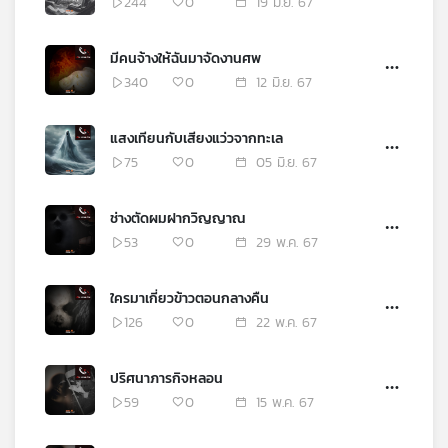
244
0
19 มิ.ย. 67
เครือ
ข่าย
มีคนจ้างให้ฉันมาจัดงานศพ
วิทยุ
340
0
12 มิ.ย. 67
ไทย
พี
บี
แสงเทียนกับเสียงแว่วจากทะเล
เอส
75
0
05 มิ.ย. 67
ช่างตัดผมฝากวิญญาณ
แผนที่
53
0
29 พ.ค. 67
วิทยุ
เครือ
ข่าย
ใครมาเกี่ยวข้าวตอนกลางคืน
126
0
22 พ.ค. 67
ปริศนาภารกิจหลอน
59
0
15 พ.ค. 67