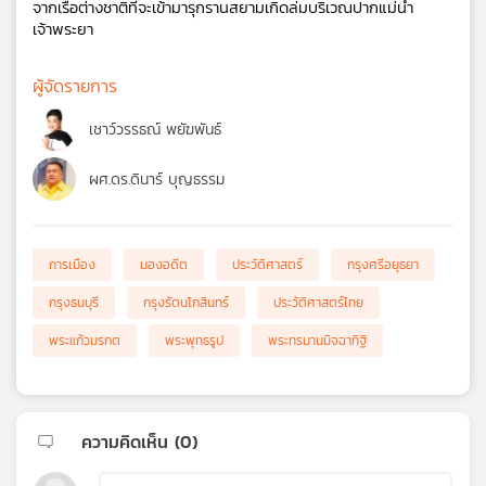
จากเรือต่างชาติที่จะเข้ามารุกรานสยามเกิดล่มบริเวณปากแม่น้ำ
เจ้าพระยา
ผู้จัดรายการ
เชาว์วรรธณ์ พยัฆพันธ์
ผศ.ดร.ดินาร์ บุญธรรม
การเมือง
มองอดีต
ประวัติศาสตร์
กรุงศรีอยุธยา
กรุงธนบุรี
กรุงรัตนโกสินทร์
ประวัติศาสตร์ไทย
พระแก้วมรกต
พระพุทธรูป
พระทรมานมิจฉาทิฐิ
ความคิดเห็น (
0
)