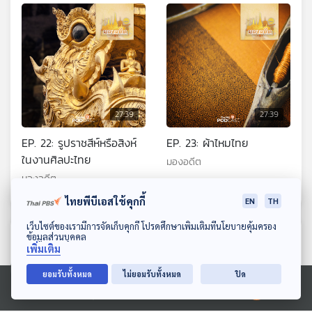
27:39
27:39
EP. 22: รูปราชสีห์หรือสิงห์
EP. 23: ผ้าไหมไทย
ในงานศิลปะไทย
มองอดีต
มองอดีต
ไทยพีบีเอสใช้คุกกี้
EN
TH
ดาวน์โหลด Thai PBS Podcast Application
เว็บไซต์ของเรามีการจัดเก็บคุกกี้ โปรดศึกษาเพิ่มเติมที่นโยบายคุ้มครอง
ตอนที่เกี่ยวข้อง
ข้อมูลส่วนบุคคล
เพิ่มเติม
ยอมรับทั้งหมด
ไม่ยอมรับทั้งหมด
ปิด
Ⓒ 2020 องค์การกระจายเสียงและแพร่ภาพสาธารณะแห่งประเทศไทย