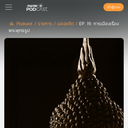
เข้าสู่ระบบ
Podcast /
รายการ /
มองอดีต /
EP. 19: การเมืองเรื่อง
พระพุทธรูป
Podcast
เพล
ย์
ลิ
สต์
แนะนำ
เพล
ย์
ลิ
สต์
ของ