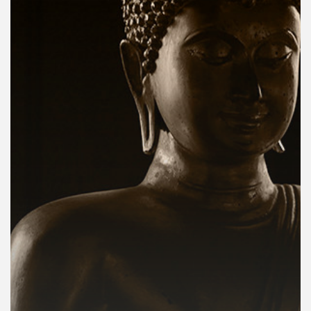
คุณ
เพลง
บทความ
ข่าว
และ
กิจกรรม
เกี่ยว
กับ
เรา