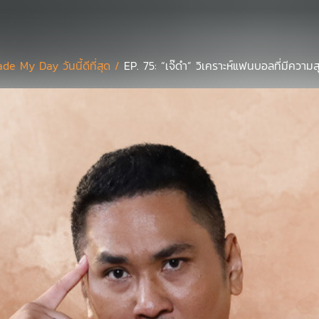
de My Day วันนี้ดีที่สุด /
EP. 75: “เจ๊ดำ” วิเคราะห์แฟนบอลที่มีความส