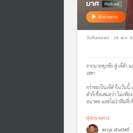
มาศ
ฟังรายการ
วันที่เผยแพร่ : 26 พ.ค. 
จากนายศุภชัย สู่ เจ๊ด
เฮฮา
กว่าจะเป็นเจ๊ดำในวันนี้
ดำก็เชื่อเสมอว่า ไม่เพี
อนาคต และไม่ว่าทีมที่เ
ผู้จัดรายการ
สราวุธ เฮ้งสวัสดิ์