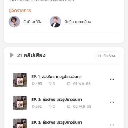
คุณ
ผู้จัดรายการ
รัศมี มณีนิล
จิตริน เมฆเหลือง
เพลง
บทความ
21 คลิปเสียง
จัดเรียง
ข่าว
และ
EP. 1: ล่องไพร เทวรูปชาวอินคา
กิจกรรม
495
5
01 พ.ย. 68
EP. 2: ล่องไพร เทวรูปชาวอินคา
เกี่ยว
292
2
02 พ.ย. 68
กับ
เรา
EP. 3: ล่องไพร เทวรูปชาวอินคา