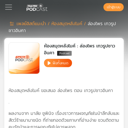
เข้าสู่ระบบ
เพลย์ลิสต์แนะนำ /
ห้องสมุดหลังไมค์ /
ล่องไพร เทวรูป
ชาวอินคา
Podcast
ห้องสมุดหลังไมค์ : ล่องไพร เทวรูปชาว
เพล
อินคา
ย์
ฟังทั้งหมด
ลิ
สต์
แนะนำ
ห้องสมุดหลังไมค์ ขอเสนอ ล่องไพร ตอน เทวรูปชาวอินคา
เพล
.
ย์
ลิ
ผลงานจาก มาลัย ชูพินิจ เรื่องราวการผจญภัยในป่าลึกลับและ
สต์
สัตว์ร้ายนานาชนิด ที่ถ่ายทอดด้วยภาษาที่อ่านง่าย ชวนติดตาม
ของ
คนรักป่าและการผจญภัยไม่ควรพลาด