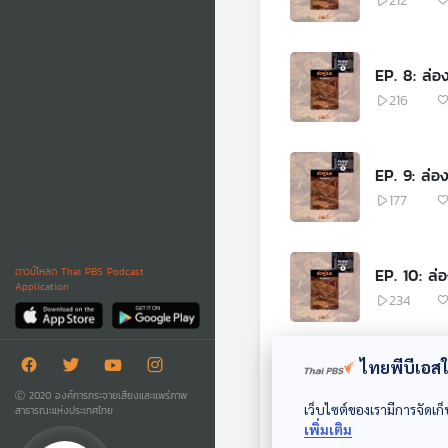
212
EP. 8: ล่อ
216
EP. 9: ล่อ
177
EP. 10: ล่
ดาวน์โหลด Thai PBS Podcast
Application
234
ไทยพีบีเอสใช
EP. 11: ล่อ
Ⓒ 2020 องค์การกระจายเสียงและแพร่ภาพ
277
เว็บไซต์ของเรามีการจัดเก็
สาธารณะแห่งประเทศไทย
เพิ่มเติม