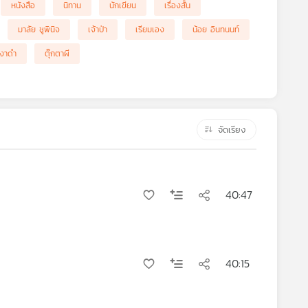
หนังสือ
นิทาน
นักเขียน
เรื่องสั้น
มาลัย ชูพินิจ
เจ้าป่า
เรียมเอง
น้อย อินทนนท์
 งาดำ
ตุ๊กตาผี
จัดเรียง
40:47
40:15