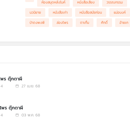
ห้องสมุดหลังไมค์
หนังสือเสียง
วรรณกรรม
นวนิยาย
หนังสือเก่า
หนังสือสมัยก่อน
แม่อนงค์
ป่าดงพงพี
ล่องไพร
ตาเกิ้น
ศักดิ์
อ้ายเก
ไพร ตุ๊กตาผี
4
27 เม.ย. 68
ไพร ตุ๊กตาผี
4
03 พ.ค. 68