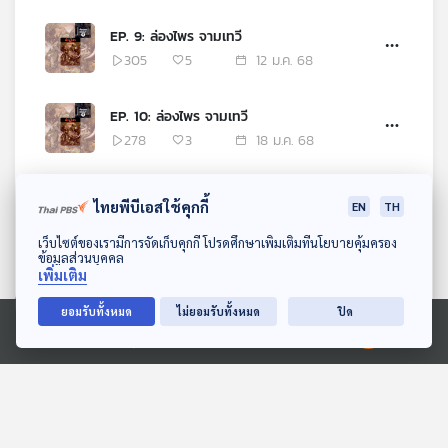
EP. 9: ล่องไพร จามเทวี
305
5
12 ม.ค. 68
EP. 10: ล่องไพร จามเทวี
278
3
18 ม.ค. 68
EP. 11: ล่องไพร จามเทวี
ไทยพีบีเอสใช้คุกกี้
EN
TH
254
3
19 ม.ค. 68
ดาวน์โหลด Thai PBS Podcast Application
เว็บไซต์ของเรามีการจัดเก็บคุกกี้ โปรดศึกษาเพิ่มเติมที่นโยบายคุ้มครอง
ข้อมูลส่วนบุคคล
EP. 12: ล่องไพร จามเทวี
เพิ่มเติม
243
5
25 ม.ค. 68
ยอมรับทั้งหมด
ไม่ยอมรับทั้งหมด
ปิด
Ⓒ 2020 องค์การกระจายเสียงและแพร่ภาพสาธารณะแห่งประเทศไทย
EP. 13: ล่องไพร จามเทวี
275
3
26 ม.ค. 68
EP. 14: ล่องไพร จามเทวี