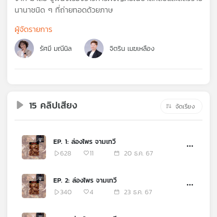
คุณ
นานาชนิด ๆ ที่ถ่ายทอดด้วยภาษ
ผู้จัดรายการ
เพลง
รัศมี มณีนิล
จิตริน เมฆเหลือง
บทความ
15 คลิปเสียง
จัดเรียง
ข่าว
และ
กิจกรรม
EP. 1: ล่องไพร จามเทวี
628
11
20 ธ.ค. 67
เกี่ยว
EP. 2: ล่องไพร จามเทวี
กับ
เรา
340
4
23 ธ.ค. 67