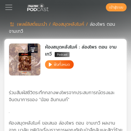
เข้าสู่ระบบ
เพลย์ลิสต์แนะนำ /
ห้องสมุดหลังไมค์ /
ล่องไพร ตอน
จามเทวี
Podcast
ห้องสมุดหลังไมค์ : ล่องไพร ตอน จาม
เพล
เทวี
ย์
ฟังทั้งหมด
ลิ
สต์
แนะนำ
ร่วมสัมผัสชีวิตระทึกกลางพงไพรจากประสบการณ์ตรงและ
จินตนาการของ "น้อย อินทนนท์"
เพล
ย์
.
ลิ
สต์
ห้องสมุดหลังไมค์ ขอเสนอ ล่องไพร ตอน จามเทวี ผลงาน
ของ
จาก มาลัย ชูพินิจเรื่องราวการผจญภัยในป่าลึกลับและสัตว์ร้าย