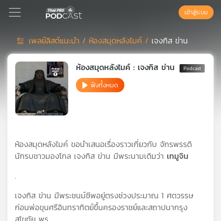
เข้าสู่ระบบ
เพลย์ลิสต์แนะนำ /
ห้องสมุดหลังไมค์ /
เจงกิส ข่าน
Podcast
ห้องสมุดหลังไมค์ : เจงกิส ข่าน
ฟังทั้งหมด
เพล
ย์
ลิ
สต์
แนะนำ
ห้องสมุดหลังไมค์ ขอนำเสนอเรื่องราวเกี่ยวกับ จักรพรรดิ
นักรบชาวมองโกล เจงกิส ข่าน มีพระนามเดิมว่า
เทมูจิน
เพล
.
ย์
ลิ
เจงกิส ข่าน มีพระชนม์ชีพอยู่ตรงช่วงประมาณ 1 ศตวรรษ
สต์
ก่อนพ่อขุนศรีอินทราทิตย์ขึ้นครองราชย์และสถาปนากรุง
ของ
สุโขทัย พร